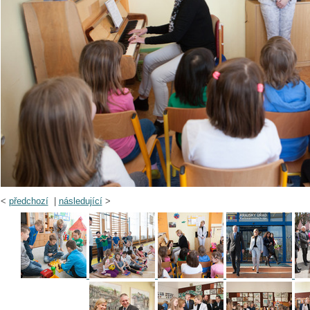
<
předchozí
|
následující
>