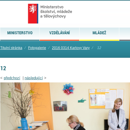
MINISTERSTVO
VZDĚLÁVÁNÍ
MLÁDEŽ
Titulní stránka
⁄
Fotogalerie
⁄
2016 0314 Karlovy Vary
⁄
12
12
<
předchozí
|
následující
>