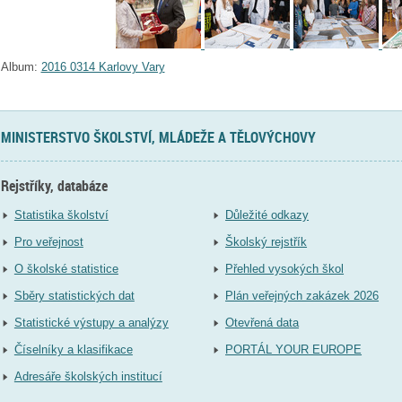
Album:
2016 0314 Karlovy Vary
MINISTERSTVO ŠKOLSTVÍ, MLÁDEŽE A TĚLOVÝCHOVY
Rejstříky, databáze
Statistika školství
Důležité odkazy
Pro veřejnost
Školský rejstřík
O školské statistice
Přehled vysokých škol
Sběry statistických dat
Plán veřejných zakázek 2026
Statistické výstupy a analýzy
Otevřená data
Číselníky a klasifikace
PORTÁL YOUR EUROPE
Adresáře školských institucí