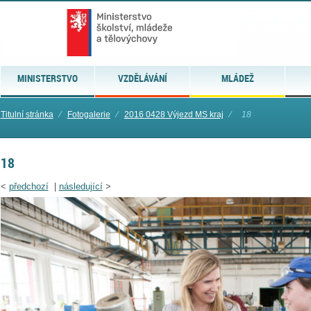
MINISTERSTVO
VZDĚLÁVÁNÍ
MLÁDEŽ
Titulní stránka
⁄
Fotogalerie
⁄
2016 0428 Výjezd MS kraj
⁄
18
18
<
předchozí
|
následující
>