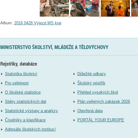
Album:
2016 0428 Výjezd MS kraj
MINISTERSTVO ŠKOLSTVÍ, MLÁDEŽE A TĚLOVÝCHOVY
Rejstříky, databáze
Statistika školství
Důležité odkazy
Pro veřejnost
Školský rejstřík
O školské statistice
Přehled vysokých škol
Sběry statistických dat
Plán veřejných zakázek 2026
Statistické výstupy a analýzy
Otevřená data
Číselníky a klasifikace
PORTÁL YOUR EUROPE
Adresáře školských institucí