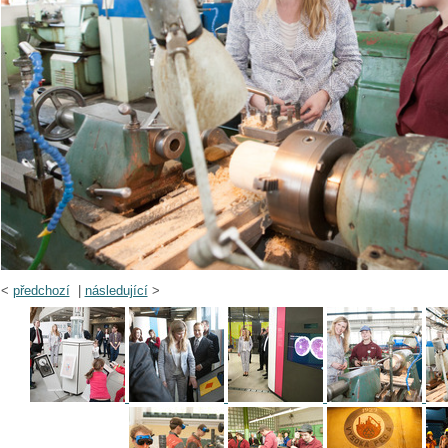
<
předchozí
|
následující
>