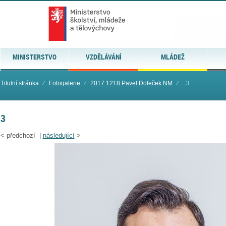
MINISTERSTVO
VZDĚLÁVÁNÍ
MLÁDEŽ
Titulní stránka
⁄
Fotogalerie
⁄
2017 1218 Pavel Doleček NM
⁄
3
3
<
předchozí |
následující
>