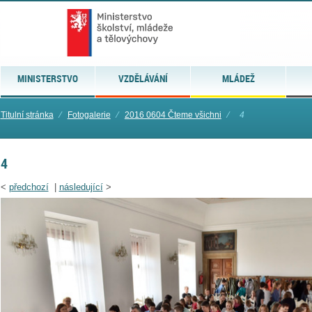
MINISTERSTVO
VZDĚLÁVÁNÍ
MLÁDEŽ
Titulní stránka
⁄
Fotogalerie
⁄
2016 0604 Čteme všichni
⁄
4
4
<
předchozí
|
následující
>