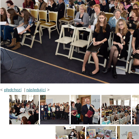
<
předchozí
|
následující
>