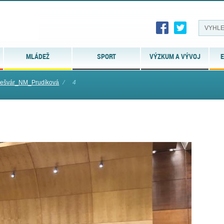
MLÁDEŽ
SPORT
VÝZKUM A VÝVOJ
E
mešvár_NM_Prudíková
⁄
4