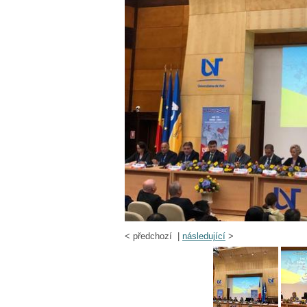
<
předchozí |
následující
>