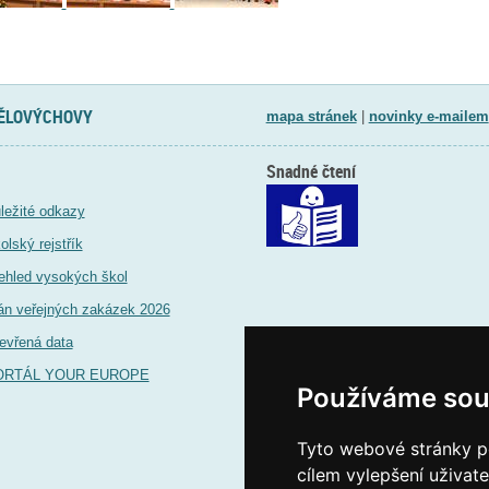
TĚLOVÝCHOVY
mapa stránek
|
novinky e-mailem
Snadné čtení
ležité odkazy
olský rejstřík
ehled vysokých škol
án veřejných zakázek 2026
evřená data
ORTÁL YOUR EUROPE
Používáme sou
Tyto webové stránky po
cílem vylepšení uživat