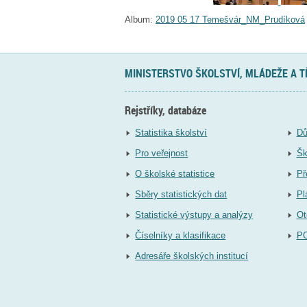
Album:
2019 05 17 Temešvár_NM_Prudíková
MINISTERSTVO ŠKOLSTVÍ, MLÁDEŽE A 
Rejstříky, databáze
Statistika školství
Dů
Pro veřejnost
Šk
O školské statistice
Př
Sběry statistických dat
Pl
Statistické výstupy a analýzy
Ot
Číselníky a klasifikace
P
Adresáře školských institucí