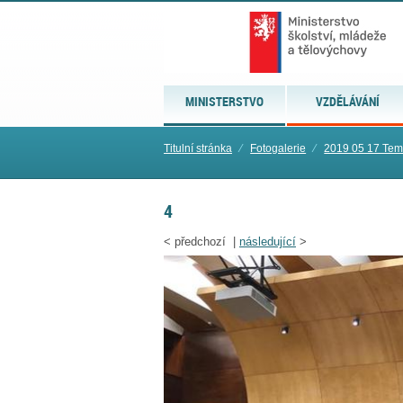
MINISTERSTVO
VZDĚLÁVÁNÍ
Titulní stránka
⁄
Fotogalerie
⁄
2019 05 17 Te
4
<
předchozí |
následující
>