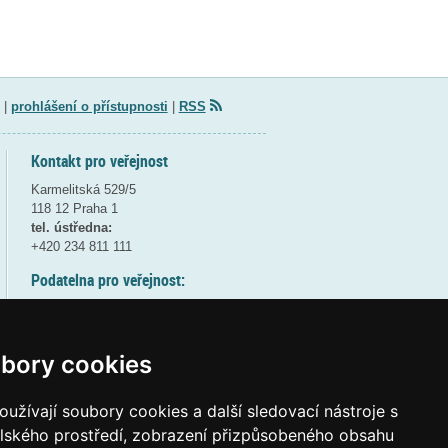
|
prohlášení o přístupnosti
|
RSS
Kontakt pro veřejnost
Karmelitská 529/5
118 12 Praha 1
tel. ústředna:
+420 234 811 111
Podatelna pro veřejnost:
pondělí a středa - 7:30-17:00
úterý a čtvrtek - 7:30-15:30
pátek - 7:30-14:00
bory cookies
8:30 - 9:30 - bezpečnostní přestávka
(více informací
ZDE
)
užívají soubory cookies a další sledovací nástroje s
elského prostředí, zobrazení přizpůsobeného obsahu
Elektronická podatelna: