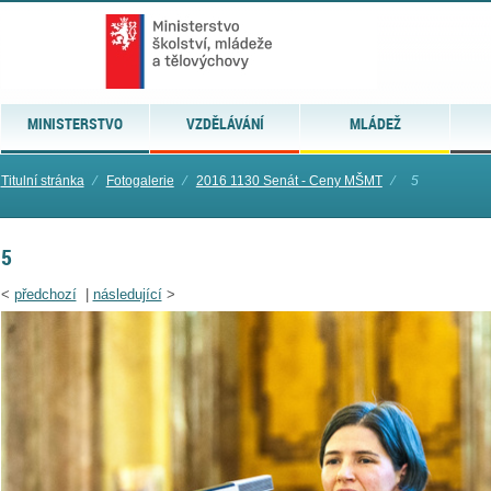
MINISTERSTVO
VZDĚLÁVÁNÍ
MLÁDEŽ
Titulní stránka
⁄
Fotogalerie
⁄
2016 1130 Senát - Ceny MŠMT
⁄
5
5
<
předchozí
|
následující
>