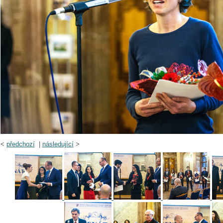
<
předchozí
|
následující
>