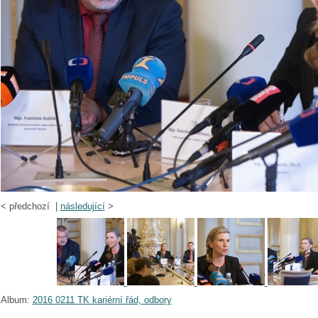
<
předchozí |
následující
>
Album:
2016 0211 TK kariérní řád, odbory