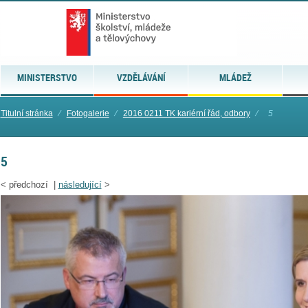
MINISTERSTVO
VZDĚLÁVÁNÍ
MLÁDEŽ
Titulní stránka
⁄
Fotogalerie
⁄
2016 0211 TK kariérní řád, odbory
⁄
5
5
<
předchozí |
následující
>