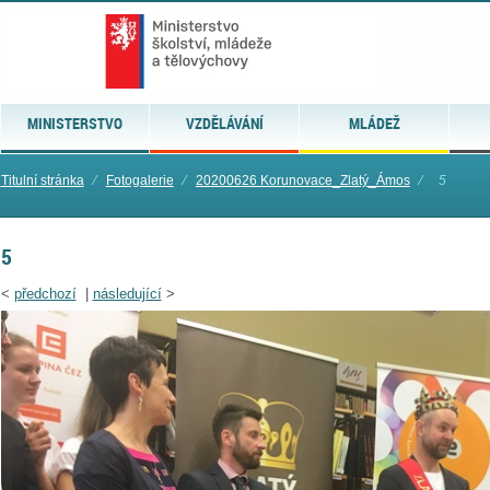
MINISTERSTVO
VZDĚLÁVÁNÍ
MLÁDEŽ
Titulní stránka
⁄
Fotogalerie
⁄
20200626 Korunovace_Zlatý_Ámos
⁄
5
5
<
předchozí
|
následující
>