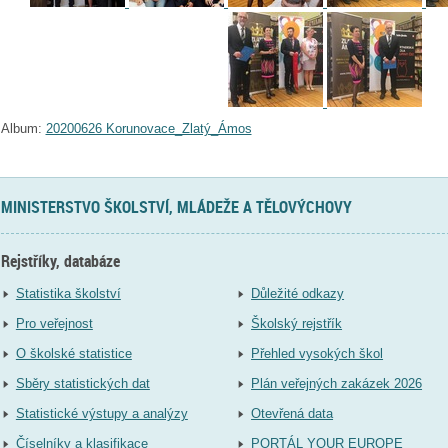
Album:
20200626 Korunovace_Zlatý_Ámos
MINISTERSTVO ŠKOLSTVÍ, MLÁDEŽE A TĚLOVÝCHOVY
Rejstříky, databáze
Statistika školství
Důležité odkazy
Pro veřejnost
Školský rejstřík
O školské statistice
Přehled vysokých škol
Sběry statistických dat
Plán veřejných zakázek 2026
Statistické výstupy a analýzy
Otevřená data
Číselníky a klasifikace
PORTÁL YOUR EUROPE