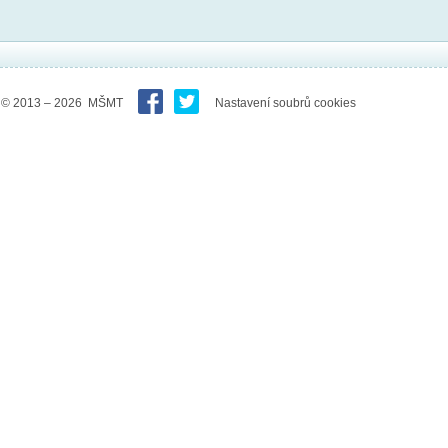
© 2013 – 2026 MŠMT
Nastavení soubrů cookies