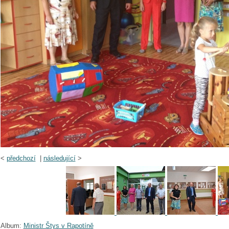
<
předchozí
|
následující
>
Album:
Ministr Štys v Rapotíně