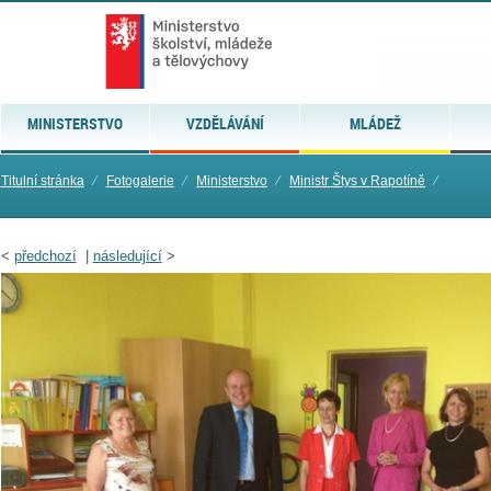
MINISTERSTVO
VZDĚLÁVÁNÍ
MLÁDEŽ
Titulní stránka
⁄
Fotogalerie
⁄
Ministerstvo
⁄
Ministr Štys v Rapotíně
⁄
<
předchozí
|
následující
>