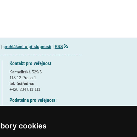
|
prohlášení o přístupnosti
|
RSS
Kontakt pro veřejnost
Karmelitská 529/5
118 12 Praha 1
tel. ústředna:
+420 234 811 111
Podatelna pro veřejnost:
pondělí a středa - 7:30-17:00
úterý a čtvrtek - 7:30-15:30
pátek - 7:30-14:00
bory cookies
8:30 - 9:30 - bezpečnostní přestávka