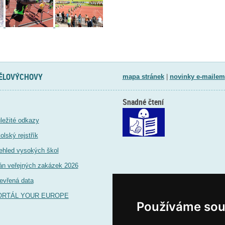
TĚLOVÝCHOVY
mapa stránek
|
novinky e-mailem
Snadné čtení
ležité odkazy
olský rejstřík
ehled vysokých škol
án veřejných zakázek 2026
evřená data
ORTÁL YOUR EUROPE
Používáme sou