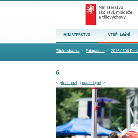
MINISTERSTVO
VZDĚLÁVÁNÍ
Titulní stránka
⁄
Fotogalerie
⁄
2016 0608 Pohár
6
<
předchozí
|
následující
>