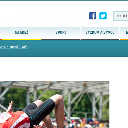
MLÁDEŽ
SPORT
VÝZKUM A VÝVOJ
E
 ministryně Kolín
⁄
6