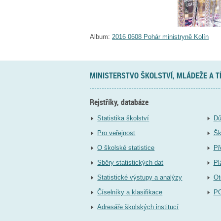
Album:
2016 0608 Pohár ministryně Kolín
MINISTERSTVO ŠKOLSTVÍ, MLÁDEŽE A 
Rejstříky, databáze
Statistika školství
Dů
Pro veřejnost
Šk
O školské statistice
Př
Sběry statistických dat
Pl
Statistické výstupy a analýzy
Ot
Číselníky a klasifikace
P
Adresáře školských institucí