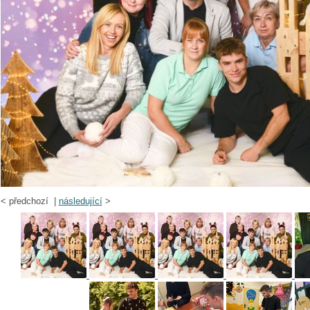
<
předchozí |
následující
>