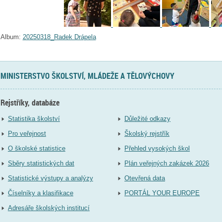
Album:
20250318_Radek Drápela
MINISTERSTVO ŠKOLSTVÍ, MLÁDEŽE A TĚLOVÝCHOVY
Rejstříky, databáze
Statistika školství
Důležité odkazy
Pro veřejnost
Školský rejstřík
O školské statistice
Přehled vysokých škol
Sběry statistických dat
Plán veřejných zakázek 2026
Statistické výstupy a analýzy
Otevřená data
Číselníky a klasifikace
PORTÁL YOUR EUROPE
Adresáře školských institucí