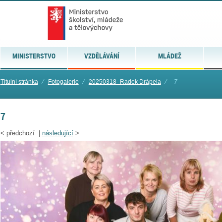
MINISTERSTVO
VZDĚLÁVÁNÍ
MLÁDEŽ
Titulní stránka
⁄
Fotogalerie
⁄
20250318_Radek Drápela
⁄
7
7
<
předchozí |
následující
>