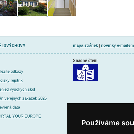
TĚLOVÝCHOVY
mapa stránek
|
novinky e-mailem
Snadné čtení
ležité odkazy
olský rejstřík
ehled vysokých škol
án veřejných zakázek 2026
evřená data
ORTÁL YOUR EUROPE
Používáme sou