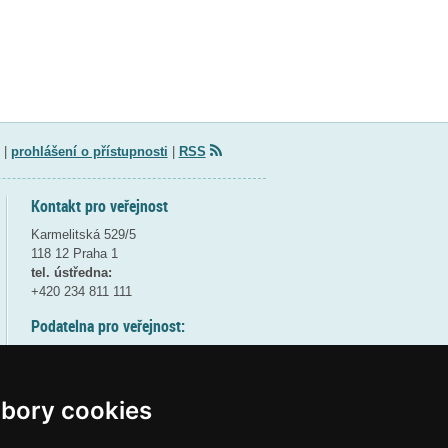
|
prohlášení o přístupnosti
|
RSS
Kontakt pro veřejnost
Karmelitská 529/5
118 12 Praha 1
tel. ústředna:
+420 234 811 111
Podatelna pro veřejnost:
pondělí a středa - 7:30-17:00
úterý a čtvrtek - 7:30-15:30
pátek - 7:30-14:00
bory cookies
8:30 - 9:30 - bezpečnostní přestávka