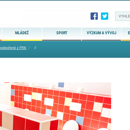
MLÁDEŽ
SPORT
VÝZKUM A VÝVOJ
E
podpořené z FRK
⁄
9