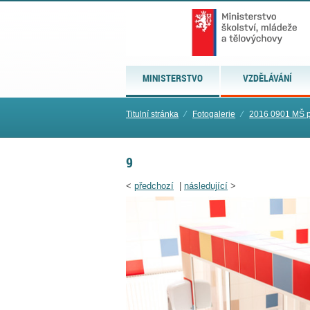
MINISTERSTVO
VZDĚLÁVÁNÍ
Titulní stránka
⁄
Fotogalerie
⁄
2016 0901 MŠ 
9
<
předchozí
|
následující
>