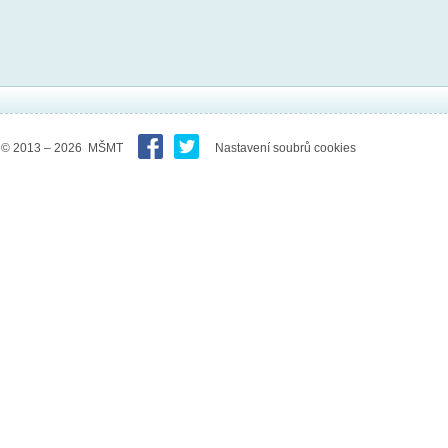
© 2013 – 2026 MŠMT
Nastavení soubrů cookies