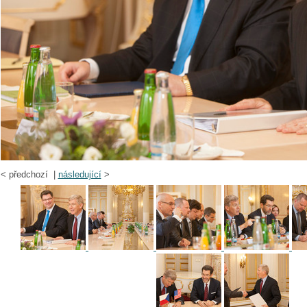
<
předchozí |
následující
>