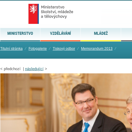
MINISTERSTVO
VZDĚLÁVÁNÍ
MLÁDEŽ
Titulní stránka
⁄
Fotogalerie
⁄
Tiskový odbor
⁄
Memorandum 2013
⁄
<
předchozí |
následující
>