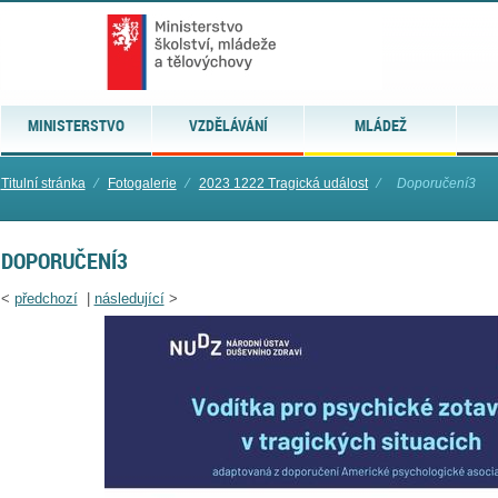
MINISTERSTVO
VZDĚLÁVÁNÍ
MLÁDEŽ
Titulní stránka
⁄
Fotogalerie
⁄
2023 1222 Tragická událost
⁄
Doporučení3
DOPORUČENÍ3
<
předchozí
|
následující
>