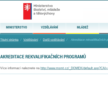
MINISTERSTVO
VZDĚLÁVÁNÍ
MLÁDEŽ
Titulní stránka
⁄
Vzdělávání
⁄
Další vzdělávání
⁄
Akreditace rekvalifikačních
AKREDITACE REKVALIFIKAČNÍCH PROGRAMŮ
Více informací naleznete na
http://www.msmt.cz/_DOMEK/default.asp?CAI=