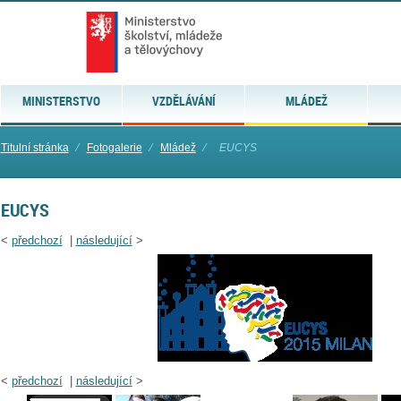
MINISTERSTVO
VZDĚLÁVÁNÍ
MLÁDEŽ
Titulní stránka
⁄
Fotogalerie
⁄
Mládež
⁄
EUCYS
EUCYS
<
předchozí
|
následující
>
<
předchozí
|
následující
>