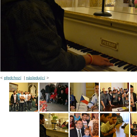
<
předchozí
|
následující
>