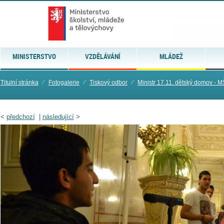
MINISTERSTVO
VZDĚLÁVÁNÍ
MLÁDEŽ
Titulní stránka
⁄
Fotogalerie
⁄
Tiskový odbor
⁄
Ministr 17.11. dětský domov - 
<
předchozí
|
následující
>