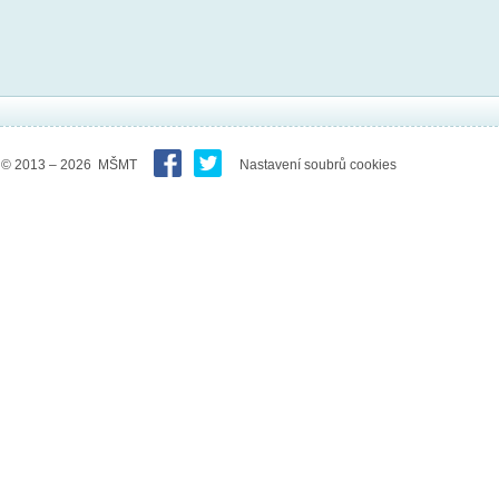
© 2013 – 2026 MŠMT
Nastavení soubrů cookies