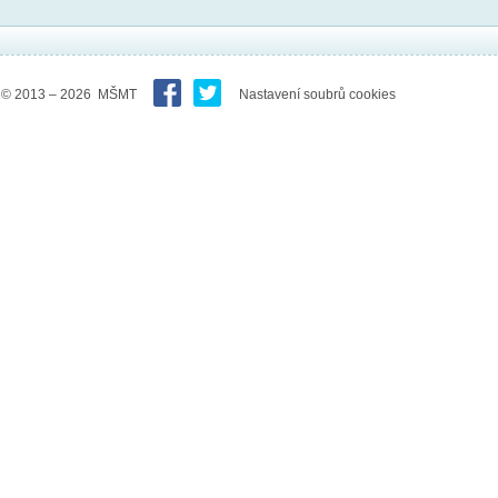
© 2013 – 2026 MŠMT
Nastavení soubrů cookies