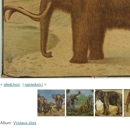
<
předchozí
|
následující
>
Album:
Výstava sloni