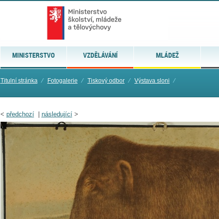
MINISTERSTVO
VZDĚLÁVÁNÍ
MLÁDEŽ
Titulní stránka
⁄
Fotogalerie
⁄
Tiskový odbor
⁄
Výstava sloni
⁄
<
předchozí
|
následující
>