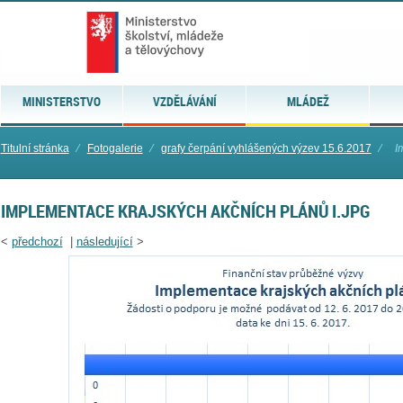
MINISTERSTVO
VZDĚLÁVÁNÍ
MLÁDEŽ
Titulní stránka
⁄
Fotogalerie
⁄
grafy čerpání vyhlášených výzev 15.6.2017
⁄
I
IMPLEMENTACE KRAJSKÝCH AKČNÍCH PLÁNŮ I.JPG
<
předchozí
|
následující
>