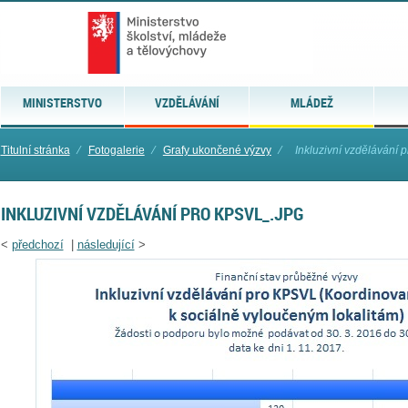
MINISTERSTVO
VZDĚLÁVÁNÍ
MLÁDEŽ
Titulní stránka
⁄
Fotogalerie
⁄
Grafy ukončené výzvy
⁄
Inkluzivní vzdělávání
INKLUZIVNÍ VZDĚLÁVÁNÍ PRO KPSVL_.JPG
<
předchozí
|
následující
>