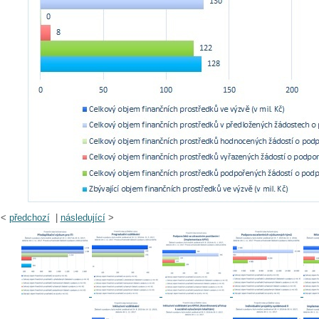
<
předchozí
|
následující
>