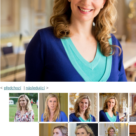
<
předchozí
|
následující
>