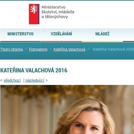
MINISTERSTVO
VZDĚLÁVÁNÍ
MLÁDEŽ
Titulní stránka
⁄
Fotogalerie
⁄
Kateřina Valachová
⁄
Kateřina Valachová 201
KATEŘINA VALACHOVÁ 2016
<
předchozí
|
následující
>