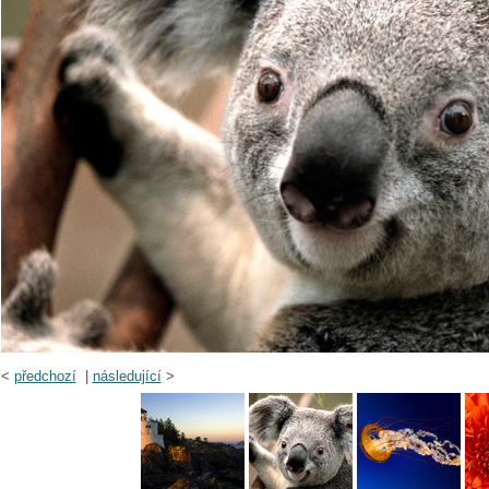
<
předchozí
|
následující
>