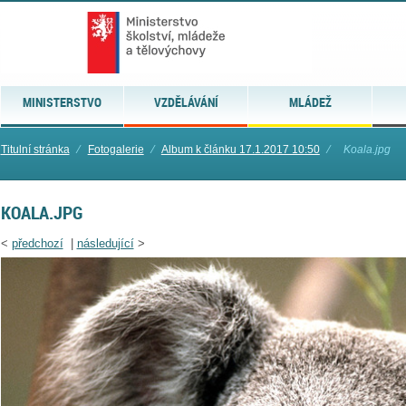
MINISTERSTVO
VZDĚLÁVÁNÍ
MLÁDEŽ
Titulní stránka
⁄
Fotogalerie
⁄
Album k článku 17.1.2017 10:50
⁄
Koala.jpg
KOALA.JPG
<
předchozí
|
následující
>