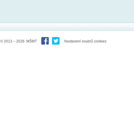
© 2013 – 2026 MŠMT
Nastavení soubrů cookies