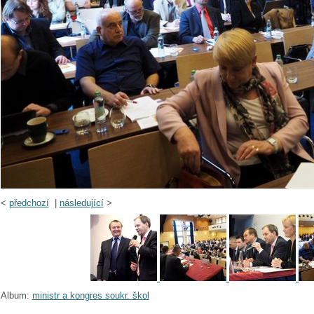
<
předchozí
|
následující
>
Album:
ministr a kongres soukr. škol