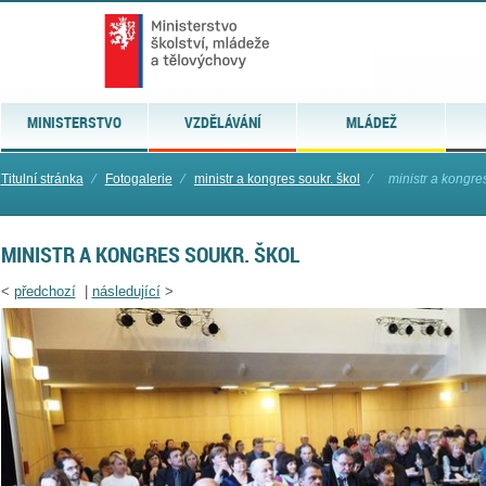
MINISTERSTVO
VZDĚLÁVÁNÍ
MLÁDEŽ
Titulní stránka
⁄
Fotogalerie
⁄
ministr a kongres soukr. škol
⁄
ministr a kongre
MINISTR A KONGRES SOUKR. ŠKOL
<
předchozí
|
následující
>