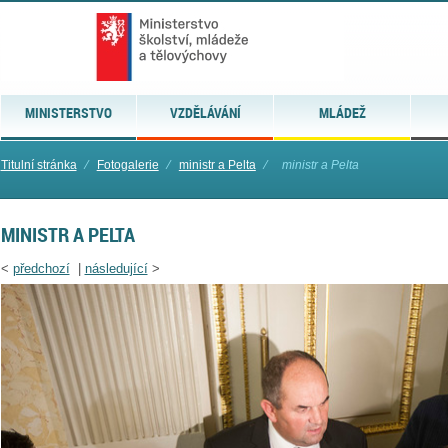
MINISTERSTVO
VZDĚLÁVÁNÍ
MLÁDEŽ
Titulní stránka
⁄
Fotogalerie
⁄
ministr a Pelta
⁄
ministr a Pelta
MINISTR A PELTA
<
předchozí
|
následující
>