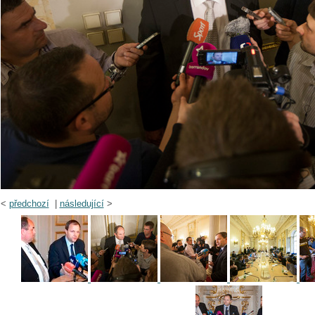
<
předchozí
|
následující
>