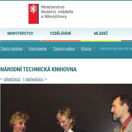
MINISTERSTVO
VZDĚLÁVÁNÍ
MLÁDEŽ
Titulní stránka
⁄
Fotogalerie
⁄
Tiskový odbor
⁄
Různé
⁄
Národní technická 
NÁRODNÍ TECHNICKÁ KNIHOVNA
<
předchozí
|
následující
>