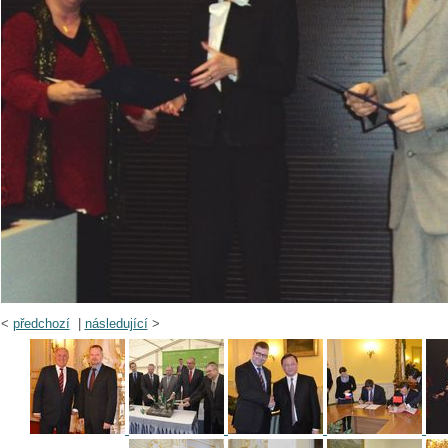
<
předchozí
|
následující
>