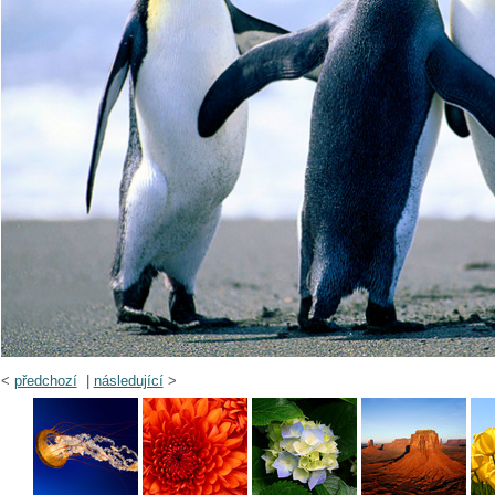
<
předchozí
|
následující
>