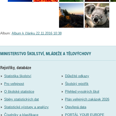
Album:
Album k článku 22.11.2016 10:38
MINISTERSTVO ŠKOLSTVÍ, MLÁDEŽE A TĚLOVÝCHOVY
Rejstříky, databáze
Statistika školství
Důležité odkazy
Pro veřejnost
Školský rejstřík
O školské statistice
Přehled vysokých škol
Sběry statistických dat
Plán veřejných zakázek 2026
Statistické výstupy a analýzy
Otevřená data
Číselníky a klasifikace
PORTÁL YOUR EUROPE