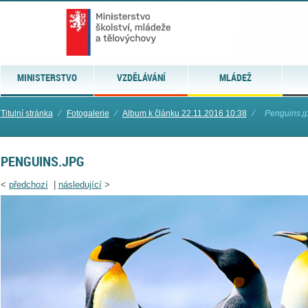
MINISTERSTVO
VZDĚLÁVÁNÍ
MLÁDEŽ
Titulní stránka
⁄
Fotogalerie
⁄
Album k článku 22.11.2016 10:38
⁄
Penguins.j
PENGUINS.JPG
<
předchozí
|
následující
>