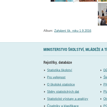
Album:
Zahájení šk. roku 1.9.2016
MINISTERSTVO ŠKOLSTVÍ, MLÁDEŽE A 
Rejstříky, databáze
Statistika školství
Dů
Pro veřejnost
Šk
O školské statistice
Př
Sběry statistických dat
Pl
Statistické výstupy a analýzy
Ot
Číselníky a klasifikace
P