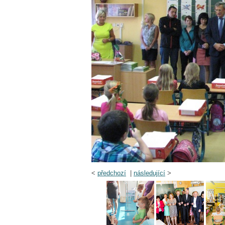
<
předchozí
|
následující
>