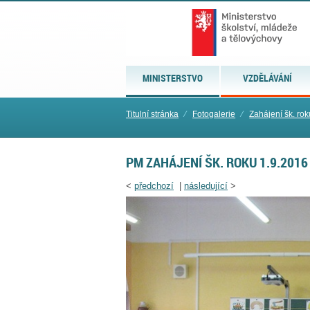
MINISTERSTVO
VZDĚLÁVÁNÍ
Titulní stránka
⁄
Fotogalerie
⁄
Zahájení šk. ro
PM ZAHÁJENÍ ŠK. ROKU 1.9.2016
<
předchozí
|
následující
>