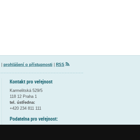
|
prohlášení o přístupnosti
|
RSS
Kontakt pro veřejnost
Karmelitská 529/5
118 12 Praha 1
tel. ústředna:
+420 234 811 111
Podatelna pro veřejnost:
pondělí a středa - 7:30-17:00
úterý a čtvrtek - 7:30-15:30
pátek - 7:30-14:00