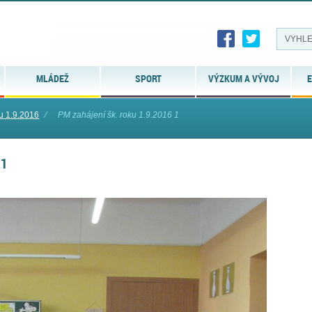
MLÁDEŽ
SPORT
VÝZKUM A VÝVOJ
E
ku 1.9.2016
⁄
PM zahájení šk. roku 1.9.2016 1
 1