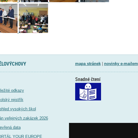
TĚLOVÝCHOVY
mapa stránek
|
novinky e-mailem
Snadné čtení
ležité odkazy
olský rejstřík
ehled vysokých škol
án veřejných zakázek 2026
evřená data
ORTÁL YOUR EUROPE