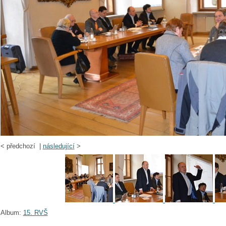
<
předchozí |
následující
>
Album:
15. RVŠ