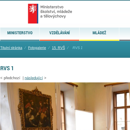
MINISTERSTVO
VZDĚLÁVÁNÍ
MLÁDEŽ
Titulní stránka
⁄
Fotogalerie
⁄
15. RVŠ
⁄
RVS 1
RVS 1
<
předchozí |
následující
>