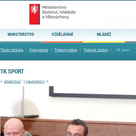
MINISTERSTVO
VZDĚLÁVÁNÍ
MLÁDEŽ
Titulní stránka
⁄
Fotogalerie
⁄
Tiskový odbor
⁄
Tiskové zprávy
⁄
TK sport
TK SPORT
<
předchozí
|
následující
>