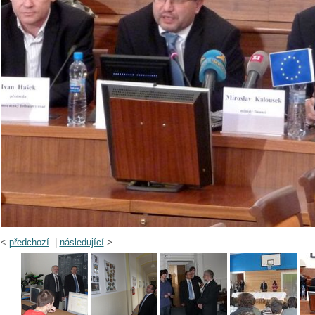
<
předchozí
|
následující
>