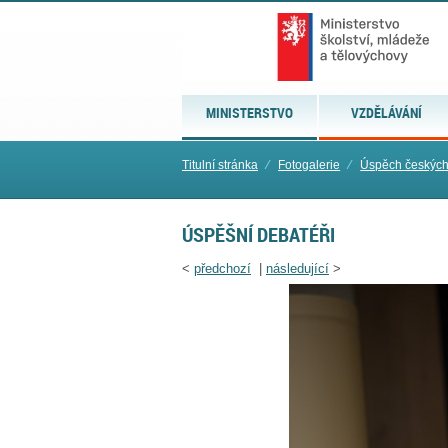
MINISTERSTVO
VZDĚLÁVÁNÍ
Titulní stránka
⁄
Fotogalerie
⁄
Úspěch českých
ÚSPĚŠNÍ DEBATÉŘI
<
předchozí
|
následující
>