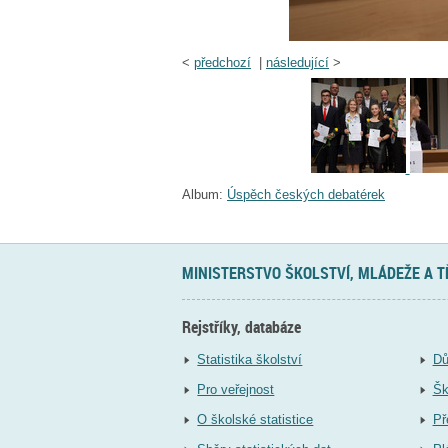
<
předchozí
|
následující
>
Album:
Úspěch českých debatérek
MINISTERSTVO ŠKOLSTVÍ, MLÁDEŽE A 
Rejstříky, databáze
Statistika školství
Dů
Pro veřejnost
Šk
O školské statistice
Př