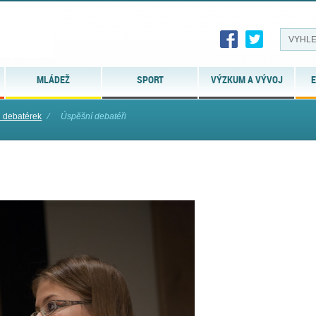
MLÁDEŽ
SPORT
VÝZKUM A VÝVOJ
E
 debatérek
⁄
Úspěšní debatéři