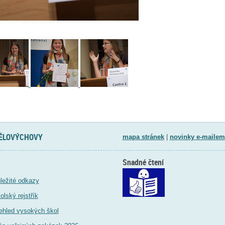
TĚLOVÝCHOVY
mapa stránek
|
novinky e-mailem
Snadné čtení
ležité odkazy
olský rejstřík
ehled vysokých škol