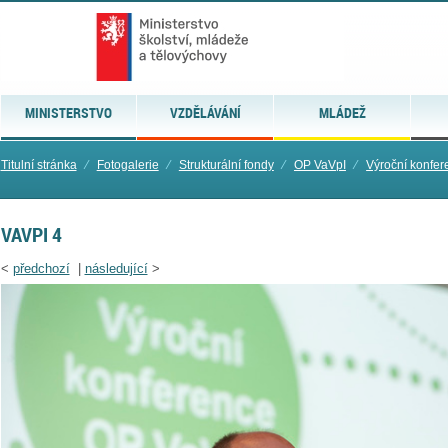
MINISTERSTVO
VZDĚLÁVÁNÍ
MLÁDEŽ
Titulní stránka
⁄
Fotogalerie
⁄
Strukturální fondy
⁄
OP VaVpI
⁄
Výroční konfe
VAVPI 4
<
předchozí
|
následující
>