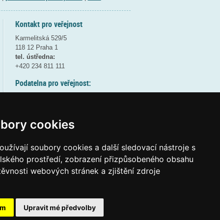
Kontakt pro veřejnost
Karmelitská 529/5
118 12 Praha 1
tel. ústředna:
+420 234 811 111
Podatelna pro veřejnost:
pondělí a středa - 7:30-17:00
úterý a čtvrtek - 7:30-15:30
pátek - 7:30-14:00
bory cookies
8:30 - 9:30 - bezpečnostní přestávka
(více informací
ZDE
)
užívají soubory cookies a další sledovací nástroje s
elského prostředí, zobrazení přizpůsobeného obsahu
Elektronická podatelna:
těvnosti webových stránek a zjištění zdroje
posta@msmt.gov.cz
ID datové schránky:
vidaawt
ám
Upravit mé předvolby