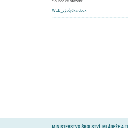
Soubor ke stažení:
WEB_výpůjčka.docx
MINISTERSTVO ŠKOLSTVÍ, MLÁDEŽE A 