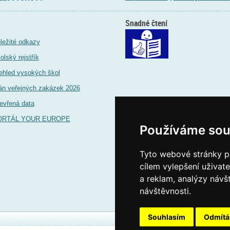
Snadné čtení
ležité odkazy
olský rejstřík
ehled vysokých škol
án veřejných zakázek 2026
evřená data
ORTÁL YOUR EUROPE
Používáme sou
Tyto webové stránky po
cílem vylepšení uživat
a reklam, analýzy návš
návštěvnosti.
Souhlasím
Odmít