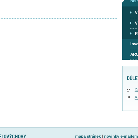
Nei
V
V
R
Inve
ARC
DŮLE
D
A
TĚLOVÝCHOVY
mapa stránek
|
novinky e-mailem