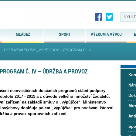
MLÁDEŽ
SPORT
VÝZKUM A VÝVOJ
E
DOPLŇENÍ POJMU „VÝPŮJČKA“ – PROGRAM Č. IV –...
PROGRAM Č. IV – ÚDRŽBA A PROVOZ
Kon
Nár
ášení neinvestičních dotačních programů státní podpory
Dok
 období 2017 - 2019 a z důvodu velkého množství žadatelů,
ní zařízení na základě smluv o „výpůjčce“, Ministerstvo
Akre
tělovýchovy doplňuje pojem „výpůjčka“ pro podávání žádostí
držba a provoz sportovních zařízení.
Ant
Spo