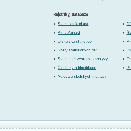
Rejstříky, databáze
Statistika školství
Dů
Pro veřejnost
Šk
O školské statistice
Př
Sběry statistických dat
Pl
Statistické výstupy a analýzy
Ot
Číselníky a klasifikace
P
Adresáře školských institucí