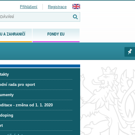
Přihlášení
Registrace
U A ZAHRANIČÍ
FONDY EU
takty
odní rada pro sport
umenty
ditace - změna od 1. 1. 2020
idoping
rt