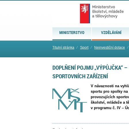
MINISTERSTVO
VZDĚLÁVÁNÍ
Titulní stránka
⁄
Sport
⁄
Neinvestiční dotace
⁄
DOPLŇENÍ POJMU „VÝPŮJČKA“ – 
SPORTOVNÍCH ZAŘÍZENÍ
V návaznosti na vyhl
sportu pro spolky na
provozujících sportov
školství, mládeže a 
v programu č. IV – Ú