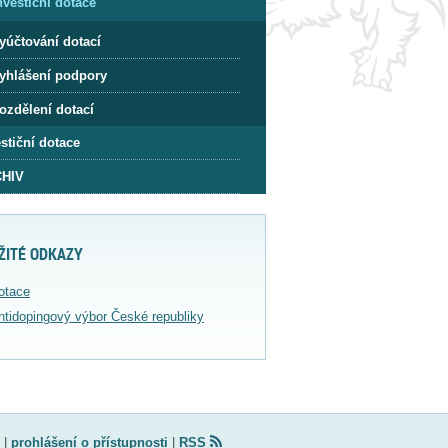
nvestiční dotace
yúčtování dotací
yhlášení podpory
ozdělení dotací
stiční dotace
HIV
ŽITÉ ODKAZY
otace
ntidopingový výbor České republiky
|
prohlášení o přístupnosti
|
RSS