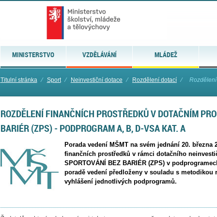
MINISTERSTVO
VZDĚLÁVÁNÍ
MLÁDEŽ
Titulní stránka
⁄
Sport
⁄
Neinvestiční dotace
⁄
Rozdělení dotací
⁄
Rozdělení 
ROZDĚLENÍ FINANČNÍCH PROSTŘEDKŮ V DOTAČNÍM PR
BARIÉR (ZPS) - PODPROGRAM A, B, D-VSA KAT. A
Porada vedení MŠMT na svém jednání 20. března 2
finančních prostředků v rámci dotačního neinvest
SPORTOVÁNÍ BEZ BARIÉR (ZPS) v podprogramech A,
poradě vedení předloženy v souladu s metodikou r
vyhlášení jednotlivých podprogramů.