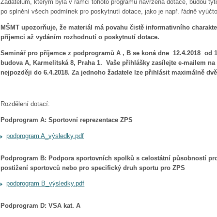
Žadatelům, kterým byla v rámci tohoto programu navržena dotace, budou tyto
po splnění všech podmínek pro poskytnutí dotace, jako je např. řádně vyúčt
MŠMT upozorňuje, že materiál má povahu čistě informativního charakter
příjemci až vydáním rozhodnutí o poskytnutí dotace.
Seminář pro příjemce z podprogramů A , B se koná dne 12.4.2018 od 1
budova A, Karmelitská 8, Praha 1. Vaše přihlášky zasílejte e-mailem na
nejpozději do 6.4.2018. Za jednoho žadatele lze přihlásit maximálně dv
Rozdělení dotací:
Podprogram A: Sportovní reprezentace ZPS
podprogram A_výsledky.pdf
Podprogram B: Podpora sportovních spolků s celostátní působností pro
postižení sportovců nebo pro specifický druh sportu pro ZPS
podprogram B_výsledky.pdf
Podprogram D: VSA kat. A