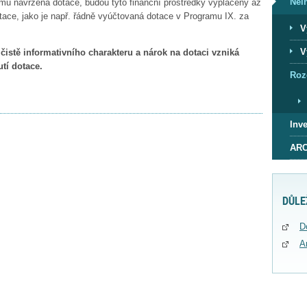
Nei
amu navržena dotace, budou tyto finanční prostředky vyplaceny až
tace, jako je např. řádně vyúčtovaná dotace v Programu IX. za
V
V
stě informativního charakteru a nárok na dotaci vzniká
tí dotace.
Roz
Inve
ARC
DŮLE
D
A