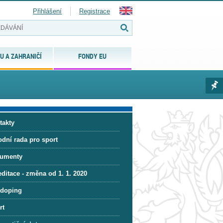
Přihlášení
Registrace
U A ZAHRANIČÍ
FONDY EU
takty
odní rada pro sport
umenty
ditace - změna od 1. 1. 2020
idoping
rt