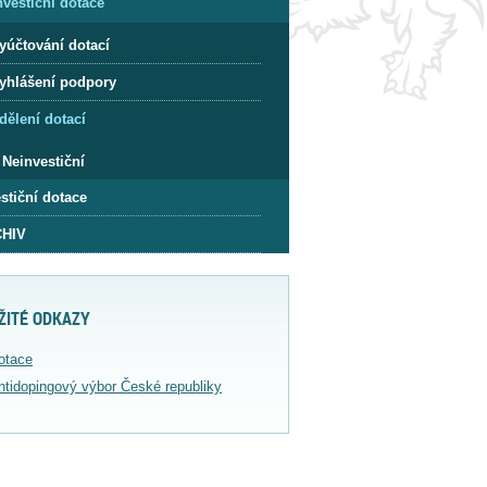
nvestiční dotace
yúčtování dotací
yhlášení podpory
dělení dotací
Neinvestiční
stiční dotace
HIV
ŽITÉ ODKAZY
otace
ntidopingový výbor České republiky