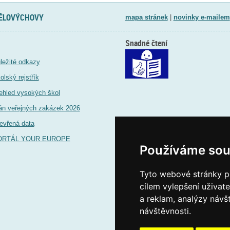
TĚLOVÝCHOVY
mapa stránek
|
novinky e-mailem
Snadné čtení
ležité odkazy
olský rejstřík
ehled vysokých škol
án veřejných zakázek 2026
evřená data
ORTÁL YOUR EUROPE
Používáme sou
Tyto webové stránky po
cílem vylepšení uživat
a reklam, analýzy návš
návštěvnosti.