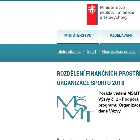
MINISTERSTVO
VZDĚLÁVÁNÍ
Titulní stránka
⁄
Sport
⁄
Neinvestiční dotace
⁄
ROZDĚLENÍ FINANČNÍCH PROSTŘ
ORGANIZACE SPORTU 2018
Porada vedení MŠMT s
Výzvy č. 1 - Podpora 
programu Organizace 
dané Výzvy.