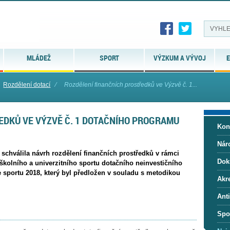
MLÁDEŽ
SPORT
VÝZKUM A VÝVOJ
E
Rozdělení dotací
⁄
Rozdělení finančních prostředků ve Výzvě č. 1...
EDKŮ VE VÝZVĚ Č. 1 DOTAČNÍHO PROGRAMU
Kon
Nár
chválila návrh rozdělení finančních prostředků v rámci
Dok
školního a univerzitního sportu dotačního neinvestičního
sportu 2018, který byl předložen v souladu s metodikou
Akre
Ant
Spo