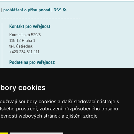
|
prohlášení o přístupnosti
|
RSS
Kontakt pro veřejnost
Karmelitská 529/5
118 12 Praha 1
tel. ústředna:
+420 234 811 111
Podatelna pro veřejnost:
pondělí a středa - 7:30-17:00
úterý a čtvrtek - 7:30-15:30
pátek - 7:30-14:00
bory cookies
8:30 - 9:30 - bezpečnostní přestávka
(více informací
ZDE
)
užívají soubory cookies a další sledovací nástroje s
elského prostředí, zobrazení přizpůsobeného obsahu
Elektronická podatelna:
těvnosti webových stránek a zjištění zdroje
posta@msmt.gov.cz
ID datové schránky:
vidaawt