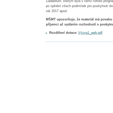
Žadatelům, kterým byla v rámci tohoto progr
po splnění všech podmínek pro poskytnutí do
rok 2017 apod.
MŠMT upozorňuje, že materiál má povahu či
příjemci až vydáním rozhodnutí o poskytnu
Rozdělení dotace:
Výzva1_web.pdf