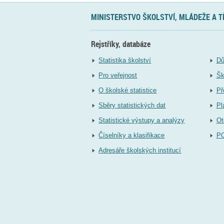
MINISTERSTVO ŠKOLSTVÍ, MLÁDEŽE A 
Rejstříky, databáze
Statistika školství
Dů
Pro veřejnost
Šk
O školské statistice
Př
Sběry statistických dat
Pl
Statistické výstupy a analýzy
Ot
Číselníky a klasifikace
P
Adresáře školských institucí