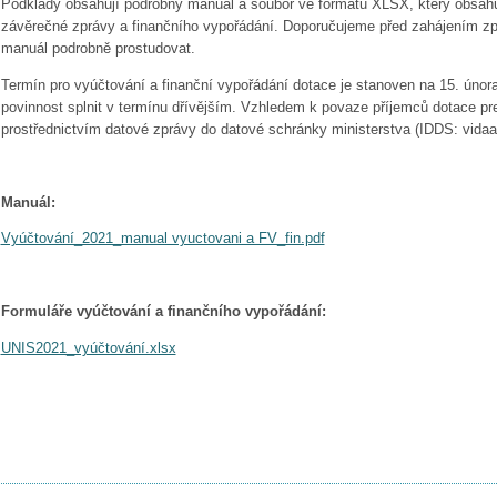
Podklady obsahují podrobný manuál a soubor ve formátu XLSX, který obsahu
závěrečné zprávy a finančního vypořádání. Doporučujeme před zahájením zp
manuál podrobně prostudovat.
Termín pro vyúčtování a finanční vypořádání dotace je stanoven na 15. úno
povinnost splnit v termínu dřívějším. Vzhledem k povaze příjemců dotace pr
prostřednictvím datové zprávy do datové schránky ministerstva (IDDS: vidaa
Manuál:
Vyúčtování_2021_manual vyuctovani a FV_fin.pdf
Formuláře vyúčtování a finančního vypořádání:
UNIS2021_vyúčtování.xlsx