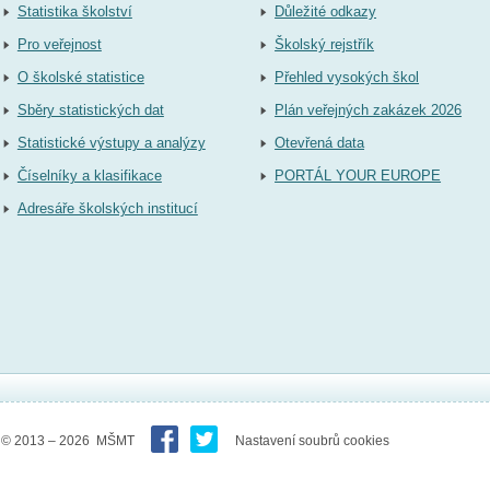
Statistika školství
Důležité odkazy
Pro veřejnost
Školský rejstřík
O školské statistice
Přehled vysokých škol
Sběry statistických dat
Plán veřejných zakázek 2026
Statistické výstupy a analýzy
Otevřená data
Číselníky a klasifikace
PORTÁL YOUR EUROPE
Adresáře školských institucí
© 2013 – 2026 MŠMT
Nastavení soubrů cookies