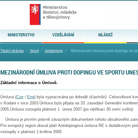
MINISTERSTVO
VZDĚLÁVÁNÍ
MLÁDEŽ
Titulní stránka
⁄
Sport
⁄
Antidoping
⁄
Mezinárodní úmluva proti dopingu ve 
MEZINÁRODNÍ ÚMLUVA PROTI DOPINGU VE SPORTU UNE
Základní informace o Úmluvě.
Úmluva (
Cze
/
Eng
) byla vypracována po dohodě účastníků Celosvětové ko
v Kodani v roce 2003.Úmluva byla přijata na 33. zasedání Generální konfer
2005.Úmluva vstoupila platnost 1. února 2007 (po ratifikaci 30 zemí světa)
Úmluva je prvním právně závazným dokumentem tohoto obsahového zaměř
Pro evropský region dosud platí Antidopingová úmluva RE s dodatkovým prot
vstoupily v platnost 1.května 2005.