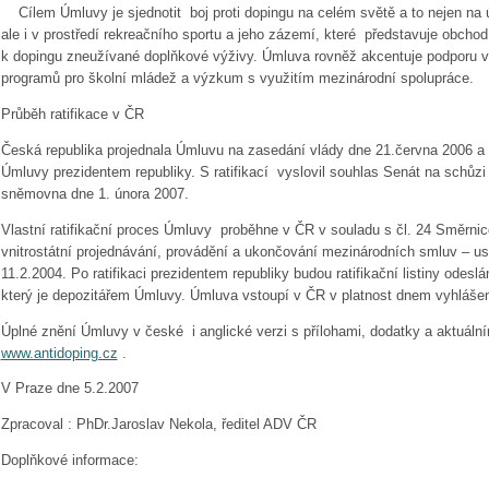
Cílem Úmluvy je sjednotit boj proti dopingu na celém světě a to nejen na 
ale i v prostředí rekreačního sportu a jeho zázemí, které představuje obcho
k dopingu zneužívané doplňkové výživy. Úmluva rovněž akcentuje podporu 
programů pro školní mládež a výzkum s využitím mezinárodní spolupráce.
Průběh ratifikace v ČR
Česká republika projednala Úmluvu na zasedání vlády dne 21.června 2006 a př
Úmluvy prezidentem republiky. S ratifikací vyslovil souhlas Senát na schůz
sněmovna dne 1. února 2007.
Vlastní ratifikační proces Úmluvy proběhne v ČR v souladu s čl. 24 Směrnic
vnitrostátní projednávání, provádění a ukončování mezinárodních smluv – us
11.2.2004. Po ratifikaci prezidentem republiky budou ratifikační listiny odes
který je depozitářem Úmluvy. Úmluva vstoupí v ČR v platnost dnem vyhláše
Úplné znění Úmluvy v české i anglické verzi s přílohami, dodatky a aktuáln
www.antidoping.cz
.
V Praze dne 5.2.2007
Zpracoval : PhDr.Jaroslav Nekola, ředitel ADV ČR
Doplňkové informace: