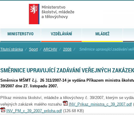
MINISTERSTVO
VZDĚLÁVÁNÍ
MLÁDEŽ
Titulní stránka
⁄
Sport
⁄
ARCHIV
⁄
2008
⁄
Směrnice upravující zadávání veř
SMĚRNICE UPRAVUJÍCÍ ZADÁVÁNÍ VEŘEJNÝCH ZAKÁZE
Směrnice MŠMT č.j. 26 311/2007-14 je vydána Příkazem ministra školstv
39/2007 dne 27. listopadu 2007.
Příkaz ministra školství, mládeže a tělovýchovy č. 39/2007, kterým se vydá
veřejných zakázek malého rozsahu
INV_Prikaz_ministra_c_39_2007.pdf
INV_PM_c_39_2007_priloha.pdf
(
126.68 KB
)