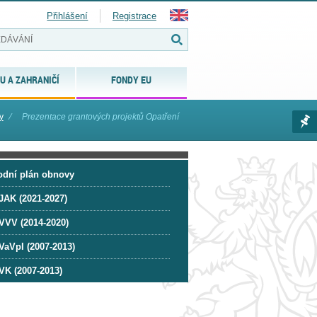
Přihlášení
Registrace
U A ZAHRANIČÍ
FONDY EU
y
⁄
Prezentace grantových projektů Opatření
odní plán obnovy
JAK (2021-2027)
VVV (2014-2020)
VaVpI (2007-2013)
VK (2007-2013)