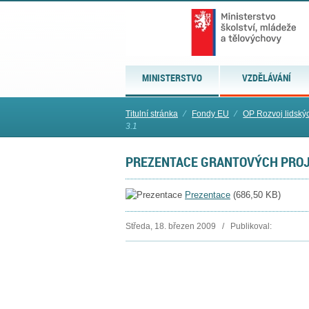
MINISTERSTVO
VZDĚLÁVÁNÍ
Titulní stránka
⁄
Fondy EU
⁄
OP Rozvoj lidský
3.1
PREZENTACE GRANTOVÝCH PROJE
Prezentace
(
686,50 KB
)
Středa, 18. březen 2009 / Publikoval: