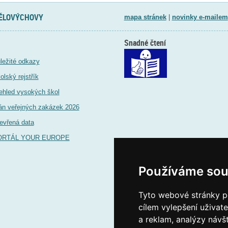
TĚLOVÝCHOVY
mapa stránek
|
novinky e-mailem
Snadné čtení
ležité odkazy
olský rejstřík
ehled vysokých škol
án veřejných zakázek 2026
evřená data
ORTÁL YOUR EUROPE
Používáme sou
Tyto webové stránky po
cílem vylepšení uživat
a reklam, analýzy návš