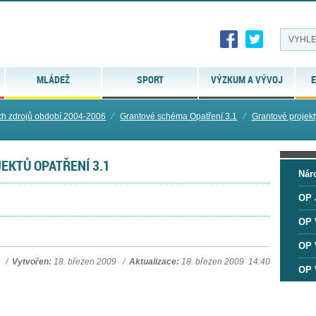
MLÁDEŽ
SPORT
VÝZKUM A VÝVOJ
E
ch zdrojů období 2004-2006
⁄
Grantové schéma Opatření 3.1
⁄
Grantové projekt
KTŮ OPATŘENÍ 3.1
Nár
OP 
OP 
OP 
/
Vytvořen:
18. březen 2009 /
Aktualizace:
18. březen 2009 14:40
OP 