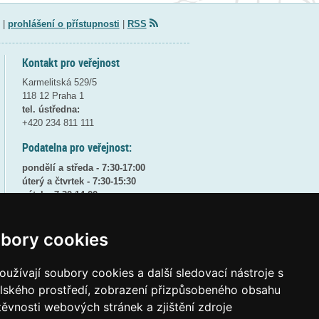
|
prohlášení o přístupnosti
|
RSS
Kontakt pro veřejnost
Karmelitská 529/5
118 12 Praha 1
tel. ústředna:
+420 234 811 111
Podatelna pro veřejnost:
pondělí a středa - 7:30-17:00
úterý a čtvrtek - 7:30-15:30
pátek - 7:30-14:00
8:30 - 9:30 - bezpečnostní přestávka
bory cookies
(více informací
ZDE
)
Elektronická podatelna:
užívají soubory cookies a další sledovací nástroje s
posta@msmt.gov.cz
elského prostředí, zobrazení přizpůsobeného obsahu
ID datové schránky:
vidaawt
těvnosti webových stránek a zjištění zdroje