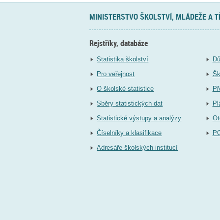
MINISTERSTVO ŠKOLSTVÍ, MLÁDEŽE A 
Rejstříky, databáze
Statistika školství
Dů
Pro veřejnost
Šk
O školské statistice
Př
Sběry statistických dat
Pl
Statistické výstupy a analýzy
Ot
Číselníky a klasifikace
P
Adresáře školských institucí