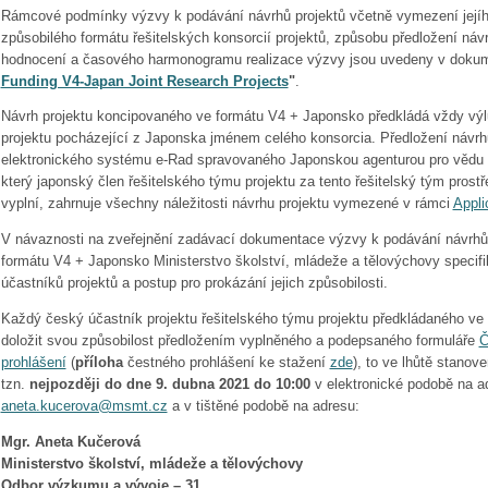
Rámcové podmínky výzvy k podávání návrhů projektů včetně vymezení její
způsobilého formátu řešitelských konsorcií projektů, způsobu předložení návr
hodnocení a časového harmonogramu realizace výzvy jsou uvedeny v dok
Funding V4-Japan Joint Research Projects
"
.
Návrh projektu koncipovaného ve formátu V4 + Japonsko předkládá vždy výl
projektu pocházející z Japonska jménem celého konsorcia. Předložení návrhu
elektronického systému e-Rad spravovaného Japonskou agenturou pro vědu a 
který japonský člen řešitelského týmu projektu za tento řešitelský tým prostř
vyplní, zahrnuje všechny náležitosti návrhu projektu vymezené v rámci
Appli
V návaznosti na zveřejnění zadávací dokumentace výzvy k podávání návrhů
formátu V4 + Japonsko Ministerstvo školství, mládeže a tělovýchovy specif
účastníků projektů a postup pro prokázání jejich způsobilosti.
Každý český účastník projektu řešitelského týmu projektu předkládaného ve
doložit svou způsobilost předložením vyplněného a podepsaného formuláře
Č
prohlášení
(
příloha
čestného prohlášení ke stažení
zde
),
to ve lhůtě stanove
tzn.
nejpozději do dne 9. dubna 2021 do 10:00
v elektronické podobě na a
aneta.kucerova@msmt.cz
a v tištěné podobě na adresu:
Mgr. Aneta Kučerová
Ministerstvo školství, mládeže a tělovýchovy
Odbor výzkumu a vývoje – 31