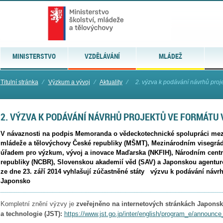
MINISTERSTVO
VZDĚLÁVÁNÍ
MLÁDEŽ
Titulní stránka
⁄
Výzkum a vývoj
⁄
Aktuality
⁄
2. výzva k podávání návrhů proje
2. VÝZVA K PODÁVÁNÍ NÁVRHŮ PROJEKTŮ VE FORMÁTU 
V návaznosti na podpis Memoranda o vědeckotechnické spolupráci mezi
mládeže a tělovýchovy České republiky (MŠMT), Mezinárodním visegrá
úřadem pro výzkum, vývoj a inovace Maďarska (NKFIH), Národním cent
republiky (NCBR), Slovenskou akademií věd (SAV) a Japonskou agenturo
ze dne 23. září 2014 vyhlašují zúčastněné státy výzvu k podávání návrh
Japonsko
Kompletní znění výzvy je
zveřejněno na internetových stránkách Japonsk
a technologie (JST)
:
https://www.jst.go.jp/inter/english/program_e/announ