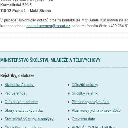
Karmelitská 529/5
118 12 Praha 1 – Malá Strana
V případě jakýchkoliv dotazů prosím kontaktujte Mgr. Anetu Kučerovou na adr
korespondence
aneta.kucerova@msmt.cz
nebo telefonním čísle +420 234 8
MINISTERSTVO ŠKOLSTVÍ, MLÁDEŽE A TĚLOVÝCHOVY
Rejstříky, databáze
Statistika školství
Důležité odkazy
Pro veřejnost
Školský rejstřík
O školské statistice
Přehled vysokých škol
Sběry statistických dat
Plán veřejných zakázek 2026
Statistické výstupy a analýzy
Otevřená data
Číselníky a klasifikace
PORTÁL YOUR EUROPE