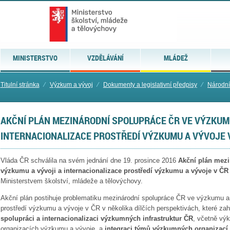
MINISTERSTVO
VZDĚLÁVÁNÍ
MLÁDEŽ
Titulní stránka
⁄
Výzkum a vývoj
⁄
Dokumenty a legislativní předpisy
⁄
Národní 
AKČNÍ PLÁN MEZINÁRODNÍ SPOLUPRÁCE ČR VE VÝZKUMU
INTERNACIONALIZACE PROSTŘEDÍ VÝZKUMU A VÝVOJE V
Vláda ČR schválila na svém jednání dne 19. prosince 2016
Akční plán mezi
výzkumu a vývoji a internacionalizace prostředí výzkumu a vývoje v ČR 
Ministerstvem školství, mládeže a tělovýchovy.
Akční plán postihuje problematiku mezinárodní spolupráce ČR ve výzkumu a v
prostředí výzkumu a vývoje v ČR v několika dílčích perspektivách, které za
spolupráci a internacionalizaci výzkumných infrastruktur ČR
, včetně vý
organizacích výzkumu a vývoje, a
integraci týmů výzkumných organizací