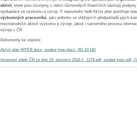
aktivit
, které jsou rozvíjeny v rámci různorodých finančních nástrojů podpory m
spolupráce ve výzkumu a vývoji. V neposlední řadě Akční plán postihuje ot
výzkumných pracovníků
, jako jednoho ze stěžejních předpokladů jejich kar
mezinárodních aktivit výzkumu a vývoje, jakož i samotného procesu interna
vývoje v ČR.
Dokumenty ke stažení:
Akční plán INTER.docx, soubor typu docx, (81,43 kB)
Usnesení vlády ČR ze dne 19. prosince 2016 č. 1179.pdf, soubor typu pdf, (