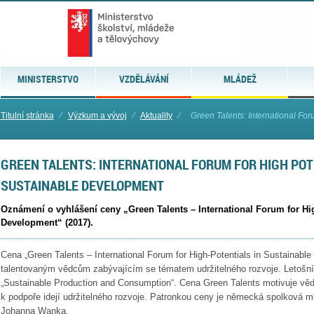
MINISTERSTVO
VZDĚLÁVÁNÍ
MLÁDEŽ
Titulní stránka
⁄
Výzkum a vývoj
⁄
Aktuality
⁄
Green Talents: International Foru
GREEN TALENTS: INTERNATIONAL FORUM FOR HIGH POT
SUSTAINABLE DEVELOPMENT
Oznámení o vyhlášení ceny „Green Talents – International Forum for Hig
Development“ (2017).
Cena „Green Talents – International Forum for High-Potentials in Sustainab
talentovaným vědcům zabývajícím se tématem udržitelného rozvoje. Letošn
„Sustainable Production and Consumption“. Cena Green Talents motivuje vě
k podpoře idejí udržitelného rozvoje. Patronkou ceny je německá spolková m
Johanna Wanka.