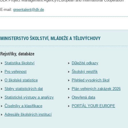
DLR Project Management Agency\/European and International Cooperation
E-mail:
greentalent@dlr.de
MINISTERSTVO ŠKOLSTVÍ, MLÁDEŽE A TĚLOVÝCHOVY
Rejstříky, databáze
Statistika školství
Důležité odkazy
Pro veřejnost
Školský rejstřík
O školské statistice
Přehled vysokých škol
Sběry statistických dat
Plán veřejných zakázek 2026
Statistické výstupy a analýzy
Otevřená data
Číselníky a klasifikace
PORTÁL YOUR EUROPE
Adresáře školských institucí