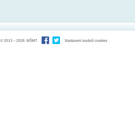
© 2013 – 2026 MŠMT
Nastavení soubrů cookies