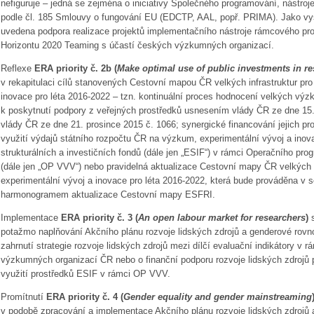
nefiguruje – jedná se zejména o iniciativy Společného programování, nástr
podle čl. 185 Smlouvy o fungování EU (EDCTP, AAL, popř. PRIMA). Jako vyso
uvedena podpora realizace projektů implementačního nástroje rámcového p
Horizontu 2020 Teaming s účastí českých výzkumných organizací.
Reflexe
ERA priority č. 2b (
Make optimal use of public investments in re
v rekapitulaci cílů stanovených Cestovní mapou ČR velkých infrastruktur pr
inovace pro léta 2016-2022 – tzn. kontinuální proces hodnocení velkých výz
k poskytnutí podpory z veřejných prostředků usnesením vlády ČR ze dne 15
vlády ČR ze dne 21. prosince 2015 č. 1066; synergické financování jejich pr
využití výdajů státního rozpočtu ČR na výzkum, experimentální vývoj a ino
strukturálních a investičních fondů (dále jen „ESIF“) v rámci Operačního pr
(dále jen „OP VVV“) nebo pravidelná aktualizace Cestovní mapy ČR velkých i
experimentální vývoj a inovace pro léta 2016-2022, která bude prováděna v
harmonogramem aktualizace Cestovní mapy ESFRI.
Implementace
ERA priority č. 3 (
An open labour market for researchers
)
s
potažmo naplňování Akčního plánu rozvoje lidských zdrojů a genderové rovno
zahrnutí strategie rozvoje lidských zdrojů mezi dílčí evaluační indikátory v
výzkumných organizací ČR nebo o finanční podporu rozvoje lidských zdrojů 
využití prostředků ESIF v rámci OP VVV.
Promítnutí
ERA priority č. 4 (
Gender equality and gender mainstreaming
v podobě zpracování a implementace Akčního plánu rozvoje lidských zdrojů