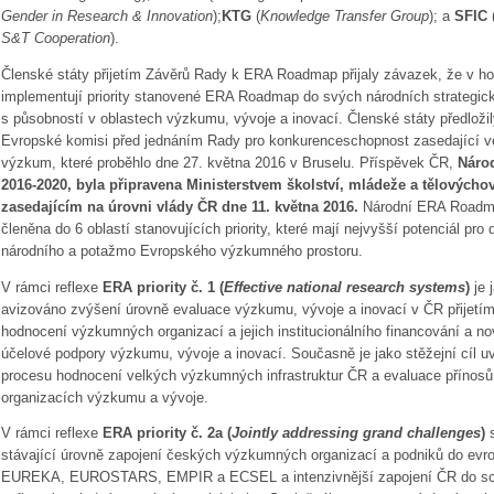
Gender in Research & Innovation
);
KTG
(
Knowledge Transfer Group
); a
SFIC
S&T Cooperation
).
Členské státy přijetím Závěrů Rady k ERA Roadmap přijaly závazek, že v hor
implementují priority stanovené ERA Roadmap do svých národních strategi
s působností v oblastech výzkumu, vývoje a inovací. Členské státy předložil
Evropské komisi před jednáním Rady pro konkurenceschopnost zasedající v
výzkum, které proběhlo dne 27. května 2016 v Bruselu. Příspěvek ČR,
Náro
2016-2020, byla připravena Ministerstvem školství, mládeže a tělových
zasedajícím na úrovni vlády ČR dne 11. května 2016.
Národní ERA Roadmap
členěna do 6 oblastí stanovujících priority, které mají nejvyšší potenciál pro 
národního a potažmo Evropského výzkumného prostoru.
V rámci reflexe
ERA priority č. 1 (
Effective national research systems
)
je 
avizováno zvýšení úrovně evaluace výzkumu, vývoje a inovací v ČR přijetí
hodnocení výzkumných organizací a jejich institucionálního financování a 
účelové podpory výzkumu, vývoje a inovací. Současně je jako stěžejní cíl 
procesu hodnocení velkých výzkumných infrastruktur ČR a evaluace přínosů
organizacích výzkumu a vývoje.
V rámci reflexe
ERA priority č. 2a (
Jointly addressing grand challenges
)
s
stávající úrovně zapojení českých výzkumných organizací a podniků do ev
EUREKA, EUROSTARS, EMPIR a ECSEL a intenzivnější zapojení ČR do sché