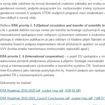
a vývoji dále založeno na rozvoji dostatečné znalostní základny pro tvorbu
e
genderové rovnosti, podpoře prosazování tzv. institucionální změny výzkum
genderové rovnosti či podpoře STEM studijních programů mezi studentkami a
žen-vědkyň k rozvoji vědy.
Reflexe
ERA priority č. 5 (
Optimal circulation and transfer of scientific 
cíle v podobě dalšího rozvoje center pro transfer technologií výzkumných or
mezisektorové spolupráce mezi veřejným výzkumným sektorem a soukromou 
přístupu k vědeckým publikacím je jako stěžejní cíl kladeno přijetí Národní s
následná finanční podpora implementace věcně příslušných opatření za využ
VVV (tvorba a/nebo transformace institucionální repozitářů apod.).
ERA priorita č. 6 (
International cooperation
)
– v pojetí EU spolupráce s m
adresována primárně předjímanou přípravou a přijetím Strategie mezinárodn
vývoji a internacionalizace výzkumného a inovačního systému ČR. Současně
Inter-Excellence jako nástroje poskytujícího mj. finanční podporu pro spolu
podniků ČR s mimoevropskými partnery.
Dokumenty ke stažení:
ERA Roadmap 2015-2020.pdf, soubor typu pdf, (539,91 kB)
ERA Roadmap 2015-2020_Council Conclusions.pdf, soubor typu pdf, (199,57