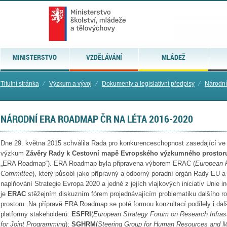
MINISTERSTVO
VZDĚLÁVÁNÍ
MLÁDEŽ
Titulní stránka
⁄
Výzkum a vývoj
⁄
Dokumenty a legislativní předpisy
⁄
Národní 
NÁRODNÍ ERA ROADMAP ČR NA LÉTA 2016-2020
Dne 29. května 2015 schválila Rada pro konkurenceschopnost zasedající ve
výzkum
Závěry Rady k Cestovní mapě Evropského výzkumného prostoru 
„ERA Roadmap“). ERA Roadmap byla připravena výborem ERAC (
European R
Committee
), který působí jako přípravný a odborný poradní orgán Rady EU 
naplňování Strategie Evropa 2020 a jedné z jejích vlajkových iniciativ Unie 
je
ERAC
stěžejním diskuzním fórem projednávajícím problematiku dalšího 
prostoru. Na přípravě ERA Roadmap se poté formou konzultací podílely i dalš
platformy stakeholderů:
ESFRI
(
European Strategy Forum on Research Infras
for Joint Programming
);
SGHRM
(
Steering Group for Human Resources and Mo