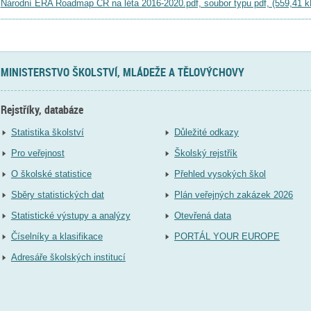
Národní ERA Roadmap ČR na léta 2016-2020.pdf, soubor typu pdf, (559,41 k
MINISTERSTVO ŠKOLSTVÍ, MLÁDEŽE A TĚLOVÝCHOVY
Rejstříky, databáze
Statistika školství
Důležité odkazy
Pro veřejnost
Školský rejstřík
O školské statistice
Přehled vysokých škol
Sběry statistických dat
Plán veřejných zakázek 2026
Statistické výstupy a analýzy
Otevřená data
Číselníky a klasifikace
PORTÁL YOUR EUROPE
Adresáře školských institucí