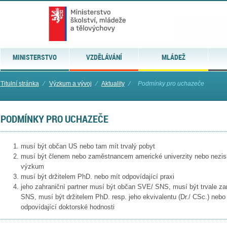
MINISTERSTVO
VZDĚLÁVÁNÍ
MLÁDEŽ
Titulní stránka
⁄
Výzkum a vývoj
⁄
Aktuality
⁄
Podmínky pro uchazeče
PODMÍNKY PRO UCHAZEČE
musí být občan US nebo tam mít trvalý pobyt
musí být členem nebo zaměstnancem americké univerzity nebo nezi
výzkum
musí být držitelem PhD. nebo mít odpovídající praxi
jeho zahraniční partner musí být občan SVE/ SNS, musí být trvale zam
SNS, musí být držitelem PhD. resp. jeho ekvivalentu (Dr./ CSc.) neb
odpovídající doktorské hodnosti