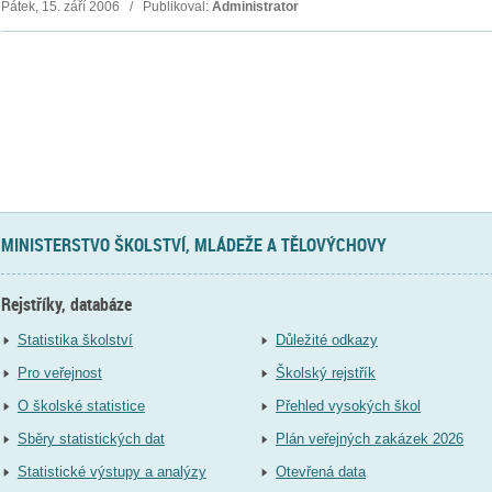
Pátek, 15. září 2006 / Publikoval:
Administrator
MINISTERSTVO ŠKOLSTVÍ, MLÁDEŽE A TĚLOVÝCHOVY
Rejstříky, databáze
Statistika školství
Důležité odkazy
Pro veřejnost
Školský rejstřík
O školské statistice
Přehled vysokých škol
Sběry statistických dat
Plán veřejných zakázek 2026
Statistické výstupy a analýzy
Otevřená data