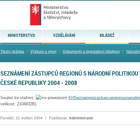
MINISTERSTVO
VZDĚLÁVÁNÍ
MLÁDEŽ
Titulní stránka
⁄
Výzkum a vývoj
⁄
Dokumenty a legislativní předpisy
⁄
Národní 
SEZNÁMENÍ ZÁSTUPCŮ REGIONŮ S NÁRODNÍ POLITIKOU
ČESKÉ REPUBLIKY 2004 - 2008
Soubor ke stažení:
KHSeznamenizastupcuregionusnarodnip
velikost: 2104832B)
Pondělí, 10. květen 2004 / Publikoval:
Administrator