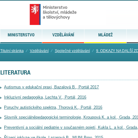
MINISTERSTVO
VZDĚLÁVÁNÍ
MLÁDEŽ
Titulní stránka
⁄
Vzdělávání
⁄
Společné vzdělávání
⁄
9. ODKAZY NA DALŠÍ 
LITERATURA
Autismus v edukační praxi, Bazalová B., Portál 2017
Inkluzivní pedagogika, Lechta V., Portál, 2016
Poruchy autistického spektra, Thorová K., Portál, 2016
Slovník speciálněpedagogické terminologie, Kroupová K. a kol., Grada, 2
Preventivní a sociální pediatrie v současném pojetí, Kukla L. a kol., Grada
Řízení inkluze ve škole, Lazarová B., MUNI Brno, 2015