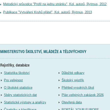
Metodický průvodce "Profil na jednu stránku", Kol. autorů, Rytmus, 2012
Publikace "Vytváření Kruhů přátel", Kol. autorů, Rytmus, 2013
MINISTERSTVO ŠKOLSTVÍ, MLÁDEŽE A TĚLOVÝCHOVY
Rejstříky, databáze
Statistika školství
Důležité odkazy
Pro veřejnost
Školský rejstřík
O školské statistice
Přehled vysokých škol
Sběry statistických dat
Plán veřejných zakázek 2026
Statistické výstupy a analýzy
Otevřená data
Číselníky a klasifikace
PORTÁL YOUR EUROPE