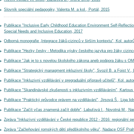
Slovník speciální pedagogiky, Valenta M. a kol., Portál, 2015
Publikace "Inclusive Early Childhood Education Environment Self-Reflecti
Special Needs and Inclusive Education, 2017
Odborná monografie „Integrace žáků-cizinců v širším kontextu", Kol. aut
Publikace "Hezky česky - Metodika výuky českého jazyka pro žáky cizinc
Publikace "Jak je to s novelou školského zákona aneb podpora žáku s OMJ
Publikace "Strategický managment inkluzivní školy", Svozil B. a Foist V., 
Publikace "Inkluzivní vzdělávání v pregraduální přípravě učitelů", Kol. auto
Publikace "Skandinávské zkušenosti s inkluzivním vzděláváním", Kartous
Publikace "Praktický průvodce právem na vzdělávání", Jirsová Š., Liga lid
Publikace "Začít včas znamená začít dobře", Labuťová I., Novotná M., 
Zpráva "Inkluzívní vzdělávání v České republice 2012 - 2016: regionální
Zpráva "Začleňování romských dětí předškolního věku", Nadace OSF Pra