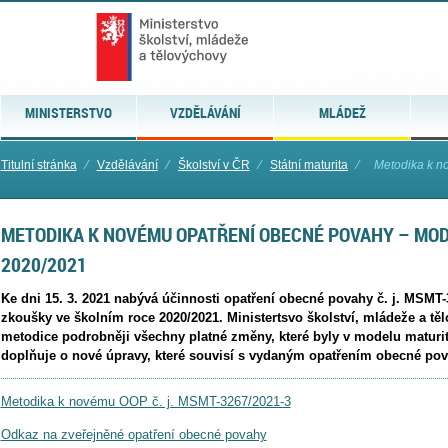
MINISTERSTVO
VZDĚLÁVÁNÍ
MLÁDEŽ
Titulní stránka
⁄
Vzdělávání
⁄
Školství v ČR
⁄
Státní maturita
⁄
Metodika k n
METODIKA K NOVÉMU OPATŘENÍ OBECNÉ POVAHY – MOD
2020/2021
Ke dni 15. 3. 2021 nabývá účinnosti opatření obecné povahy č. j. MSMT-
zkoušky ve školním roce 2020/2021. Ministertsvo školství, mládeže a těl
metodice podrobněji všechny platné změny, které byly v modelu maturitn
doplňuje o nové úpravy, které souvisí s vydaným opatřením obecné po
Metodika k novému OOP č. j. MSMT-3267/2021-3
Odkaz na zveřejněné opatření obecné povahy