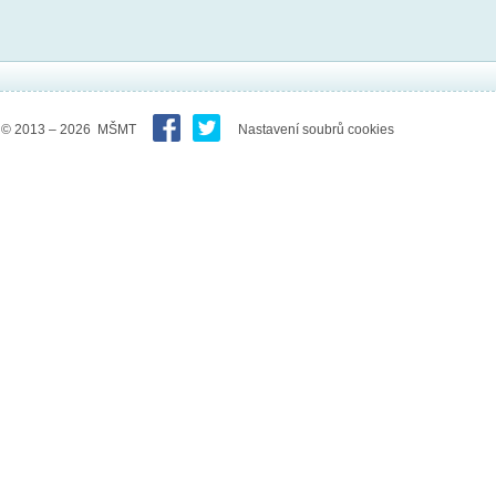
© 2013 – 2026 MŠMT
Nastavení soubrů cookies