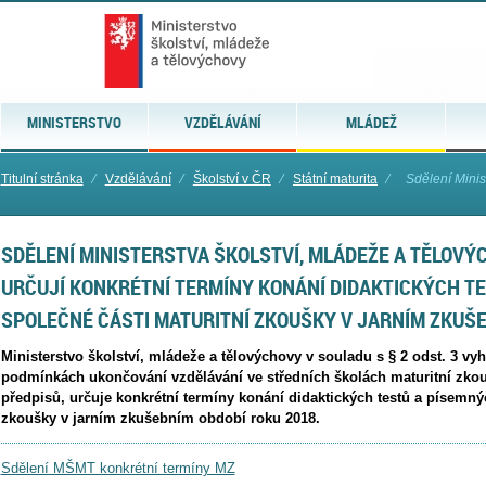
MINISTERSTVO
VZDĚLÁVÁNÍ
MLÁDEŽ
Titulní stránka
⁄
Vzdělávání
⁄
Školství v ČR
⁄
Státní maturita
⁄
Sdělení Minist
SDĚLENÍ MINISTERSTVA ŠKOLSTVÍ, MLÁDEŽE A TĚLOVÝ
URČUJÍ KONKRÉTNÍ TERMÍNY KONÁNÍ DIDAKTICKÝCH T
SPOLEČNÉ ČÁSTI MATURITNÍ ZKOUŠKY V JARNÍM ZKUŠE
Ministerstvo školství, mládeže a tělovýchovy v souladu s § 2 odst. 3 vyh
podmínkách ukončování vzdělávání ve středních školách maturitní zkou
předpisů, určuje konkrétní termíny konání didaktických testů a písemnýc
zkoušky v jarním zkušebním období roku 2018.
Sdělení MŠMT konkrétní termíny MZ