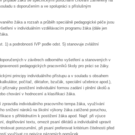
 v případě žáků se specifickými poruchami chování zaměřený na
souladu s doporučením a ve spolupráci s příslušným
rovaného žáka a rozsah a průběh speciálně pedagogické péče jsou
šetření v individuálním vzdělávacím programu žáka (dále jen
žáka.
. 1) a podrobnosti IVP podle odst. 5) stanovuje zvláštní
 doporučených v závěrech odborného vyšetření a stanovených v
ipravenosti pedagogických pracovníků školy pro práci se žáky.
kými principy individuálního přístupu a v souladu s obsahem
kulátor, počítač, diktafon, bzučák, speciální učebnice apod.),
příznaky postižení individuální formou zadání i plnění úkolů a
ebo chování v hodnocení a klasifikaci žáka.
 zpravidla individuálního pracovního tempa žáka, využívání
ího snížení nároků na školní výkony žáka zatížené poruchou,
fikace s přihlédnutím k postižení žáka apod. Např. při výuce
í, doplňování textu, omezit psaní diktátů a individuálně upravit
ntrolovat porozumění, při psaní preferovat kritérium čitelnosti před
ostí využívat co nejvíce názorných pomůcek.