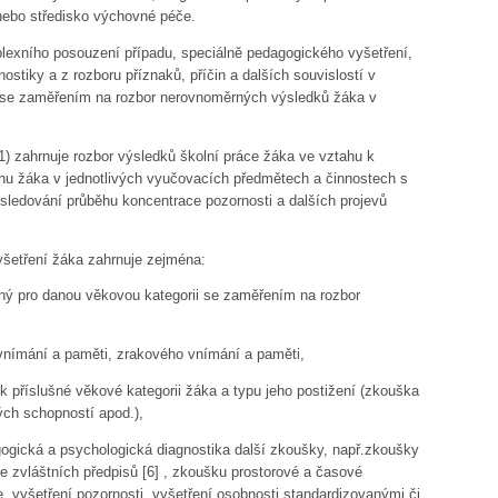
nebo středisko výchovné péče.
lexního posouzení případu, speciálně pedagogického vyšetření,
stiky a z rozboru příznaků, příčin a dalších souvislostí v
 a se zaměřením na rozbor nerovnoměrných výsledků žáka v
11) zahrnuje rozbor výsledků školní práce žáka ve vztahu k
 žáka v jednotlivých vyučovacích předmětech a činnostech s
sledování průběhu koncentrace pozornosti a dalších projevů
šetření žáka zahrnuje zejména:
vaný pro danou věkovou kategorii se zaměřením na rozbor
vnímání a paměti, zrakového vnímání a paměti,
 k příslušné věkové kategorii žáka a typu jeho postižení (zkouška
ých schopností apod.),
gogická a psychologická diagnostika další zkoušky, např.zkoušky
e zvláštních předpisů
[6]
, zkoušku prostorové a časové
, vyšetření pozornosti, vyšetření osobnosti standardizovanými či