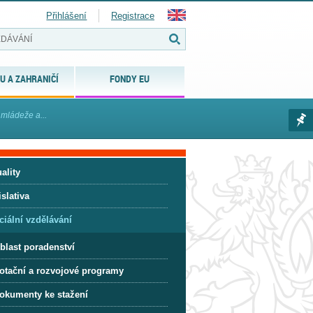
Přihlášení
Registrace
U A ZAHRANIČÍ
FONDY EU
 mládeže a...
ality
slativa
ciální vzdělávání
blast poradenství
otační a rozvojové programy
okumenty ke stažení