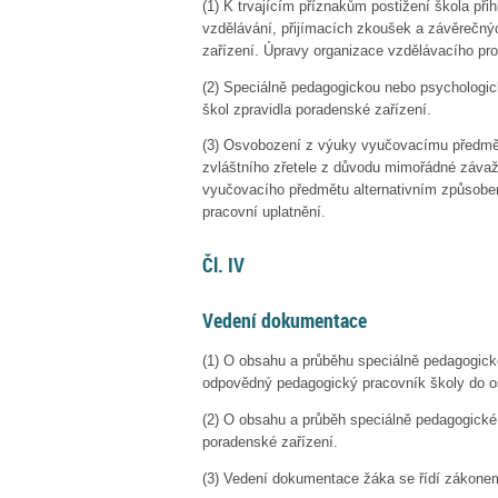
(1)
K trvajícím příznakům postižení škola přih
vzdělávání, přijímacích zkoušek a závěrečn
zařízení. Úpravy organizace vzdělávacího pr
(2)
Speciálně pedagogickou nebo psychologick
škol zpravidla poradenské zařízení.
(3)
Osvobození z výuky vyučovacímu předmě
zvláštního zřetele z důvodu mimořádné závažn
vyučovacího předmětu alternativním způsobem
pracovní uplatnění.
Čl. IV
Vedení dokumentace
(1)
O obsahu a průběhu speciálně pedagogick
odpovědný pedagogický pracovník školy do 
(2)
O obsahu a průběh speciálně pedagogick
poradenské zařízení.
(3)
Vedení dokumentace žáka se řídí zákonem