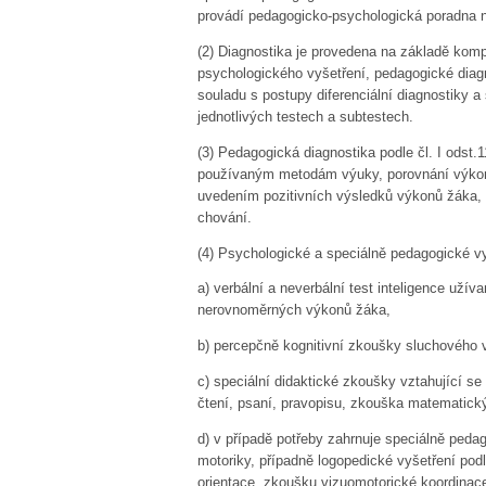
provádí pedagogicko-psychologická poradna 
(2)
Diagnostika je provedena na základě komp
psychologického vyšetření, pedagogické diagno
souladu s postupy diferenciální diagnostiky
jednotlivých testech a
subtestech
.
(3)
Pedagogická diagnostika podle čl. I odst.
používaným metodám výuky, porovnání výkonu
uvedením pozitivních výsledků výkonů žáka, 
chování.
(4)
Psychologické a speciálně pedagogické vy
a)
verbální a neverbální test inteligence uží
nerovnoměrných výkonů žáka,
b)
percepčně kognitivní zkoušky sluchového 
c)
speciální didaktické zkoušky vztahující se
čtení, psaní, pravopisu, zkouška matematick
d)
v případě potřeby zahrnuje speciálně peda
motoriky, případně logopedické vyšetření podl
orientace, zkoušku
vizuomotorické
koordinace