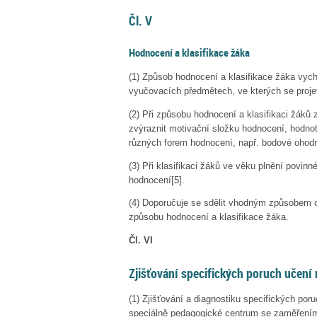
Čl. V
Hodnocení a klasifikace žáka
(1)
Způsob hodnocení a klasifikace žáka vychá
vyučovacích předmětech, ve kterých se proje
(2)
Při způsobu hodnocení a klasifikaci žáků 
zvýraznit motivační složku hodnocení, hodnoti
různých forem hodnocení, např. bodové ohod
(3)
Při klasifikaci žáků ve věku plnění povinn
hodnocení
[5]
.
(4)
Doporučuje se sdělit vhodným způsobem os
způsobu hodnocení a klasifikace žáka.
Čl. VI
Zjišťování specifických poruch učení
(1)
Zjišťování a diagnostiku specifických por
speciálně pedagogické centrum se zaměřením 