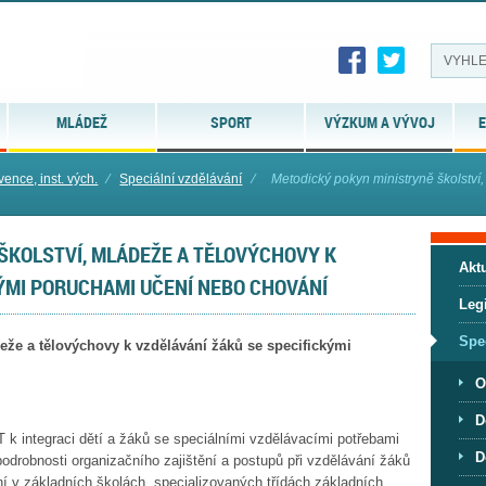
MLÁDEŽ
SPORT
VÝZKUM A VÝVOJ
E
vence, inst. vých.
⁄
Speciální vzdělávání
⁄
Metodický pokyn ministryně školství,
ŠKOLSTVÍ, MLÁDEŽE A TĚLOVÝCHOVY K
Aktu
ÝMI PORUCHAMI UČENÍ NEBO CHOVÁNÍ
Legi
Spe
eže a tělovýchovy k vzdělávání žáků se specifickými
O
D
 integraci dětí a žáků se speciálními vzdělávacími potřebami
D
odrobnosti organizačního zajištění a postupů při vzdělávání žáků
í v základních školách, specializovaných třídách základních