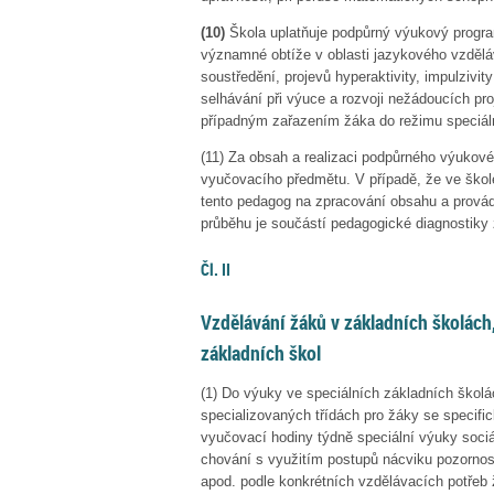
(10)
Škola uplatňuje podpůrný výukový program 
významné obtíže v oblasti jazykového vzděláv
soustředění, projevů hyperaktivity,
impulzivity
selhávání při výuce a rozvoji nežádoucích pr
případným zařazením žáka do režimu speciál
(11)
Za obsah a realizaci podpůrného výukové
vyučovacího předmětu. V případě, že ve škole
tento pedagog na zpracování obsahu a prová
průběhu je součástí pedagogické diagnostiky 
Čl. II
Vzdělávání žáků v základních školách,
základních škol
(1)
Do výuky ve speciálních základních školá
specializovaných třídách pro žáky se specifi
vyučovací hodiny týdně speciální výuky soci
chování s využitím postupů nácviku pozornos
apod. podle konkrétních vzdělávacích potřeb 