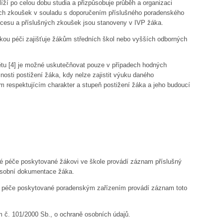
líží po celou dobu studia a přizpůsobuje průběh a organizaci
ých zkoušek v souladu s doporučením příslušného poradenského
ocesu a příslušných zkoušek jsou stanoveny v IVP žáka.
ou péči zajišťuje žákům středních škol nebo vyšších odborných
tu
[4]
je možné uskutečňovat pouze v případech hodných
osti postižení žáka, kdy nelze zajistit výuku daného
 respektujícím charakter a stupeň postižení žáka a jeho budoucí
é péče poskytované žákovi ve škole provádí záznam příslušný
osobní dokumentace žáka.
é péče poskytované poradenským zařízením provádí záznam toto
 č. 101/2000 Sb., o ochraně osobních údajů.