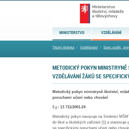
MINISTERSTVO
VZDĚLÁVÁNÍ
Titulní stránka
⁄
Vzdělávání
⁄
Spec.vzděl., pre
METODICKÝ POKYN MINISTRYNĚ 
VZDĚLÁVÁNÍ ŽÁKŮ SE SPECIFICK
Metodický pokyn ministryně školství, mlád
poruchami učení nebo chování
č.
j
.: 13 711/2001-24
Metodický pokyn navazuje na Směrnici MŠMT k
do škol a školských zařízení
[1]
a stanovuje p
se specifickými poruchami učení nebo chován