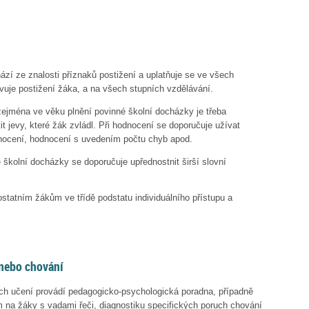
zí ze znalosti příznaků postižení a uplatňuje se ve všech
vuje postižení žáka, a na všech stupních vzdělávání.
zejména ve věku plnění povinné školní docházky je třeba
t jevy, které žák zvládl. Při hodnocení se doporučuje užívat
nocení, hodnocení s uvedením počtu chyb apod.
é školní docházky se doporučuje upřednostnit širší slovní
tatním žákům ve třídě podstatu individuálního přístupu a
 nebo chování
uch učení provádí pedagogicko-psychologická poradna, případně
na žáky s vadami řeči, diagnostiku specifických poruch chování