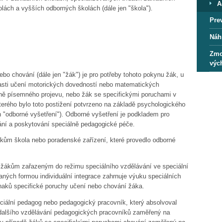
A
olách a vyšších odborných školách (dále jen "škola").
Pre
Náh
Zmo
výc
o chování (dále jen "žák") je pro potřeby tohoto pokynu žák, u
blasti učení motorických dovedností nebo matematických
ně písemného projevu, nebo žák se specifickými poruchami v
 kterého bylo toto postižení potvrzeno na základě psychologického
n "odborné vyšetření"). Odborné vyšetření je podkladem pro
ání a poskytování speciálně pedagogické péče.
kům škola nebo poradenské zařízení, které provedlo odborné
žákům zařazeným do režimu speciálního vzdělávání ve speciální
aných formou individuální integrace zahrnuje výuku speciálních
naků specifické poruchy učení nebo chování žáka.
ciální pedagog nebo pedagogický pracovník, který absolvoval
 dalšího vzdělávání pedagogických pracovníků zaměřený na