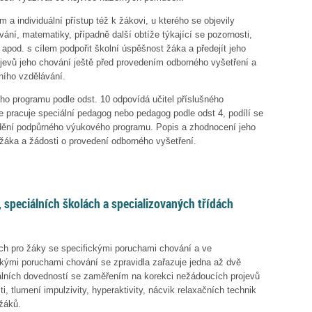
a individuální přístup též k žákovi, u kterého se objevily
ání, matematiky, případně další obtíže týkající se pozornosti,
apod. s cílem podpořit školní úspěšnost žáka a předejít jeho
ojevů jeho chování ještě před provedením odborného vyšetření a
ního vzdělávání.
ho programu podle odst. 10 odpovídá učitel příslušného
 pracuje speciální pedagog nebo pedagog podle odst 4, podílí se
dění podpůrného výukového programu. Popis a zhodnocení jeho
žáka a žádosti o provedení odborného vyšetření.
 speciálních školách a specializovaných třídách
ch pro žáky se specifickými poruchami chování a ve
ckými poruchami chování se zpravidla zařazuje jedna až dvě
álních dovedností se zaměřením na korekci nežádoucích projevů
ti, tlumení
impulzivity
, hyperaktivity, nácvik relaxačních technik
žáků.