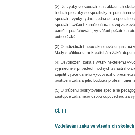
(2)
Do výuky ve speciálních základních školá
třídách pro žáky se specifickými poruchami u
speciální výuky týdně. Jedná se o speciálně 
speciální cvičení zaměřená na rozvoj zrakové
paměti, postřehování, vytváření početních př
potřeb žáků.
(3)
O individuální nebo skupinové organizaci
školy s přihlédnutím k potřebám žáků, dopor
(4)
Osvobození žáka z výuky některému vyu
výjimečně v případech hodných zvláštního zř
zajistit výuku daného vyučovacího předmětu 
postižení žáka a jeho budoucí profesní orienta
(5)
O průběhu poskytované speciálně pedagog
zástupce žáka nebo osobu odpovědnou za vý
Čl. III
Vzdělávání žáků ve středních školách