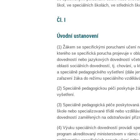
škol, ve speciálních školách, ve středních šk
Čl. I
Úvodní ustanovení
(1)
Žákem se specifickými poruchami učení neb
kterého se specifická porucha projevuje v o
dovedností nebo jazykových dovedností včet
oblasti sociálních dovedností, tj. chování, u
a speciálně pedagogického vyšetření (dále je
zařazení žáka do režimu speciálního vzděláv
(2)
Speciálně pedagogickou péči poskytuje žá
vyšetření.
(3)
Speciálně pedagogická péče poskytovaná 
škole nebo specializované třídě nebo vzděláv
dovedností zaměřených na odstraňování příz
(4)
Výuku speciálních dovedností provádí spe
program akreditovaný ministerstvem v rámci