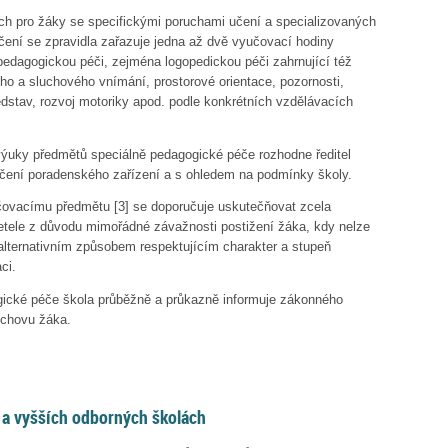
ch pro žáky se specifickými poruchami učení a specializovaných
čení se zpravidla zařazuje jedna až dvě vyučovací hodiny
pedagogickou péči, zejména logopedickou péči zahrnující též
ho a sluchového vnímání, prostorové orientace, pozornosti,
edstav, rozvoj motoriky apod. podle konkrétních vzdělávacích
 výuky předmětů speciálně pedagogické péče rozhodne ředitel
učení poradenského zařízení a s ohledem na podmínky školy.
čovacímu předmětu
[3]
se doporučuje uskutečňovat zcela
etele z důvodu mimořádné závažnosti postižení žáka, kdy nelze
alternativním způsobem respektujícím charakter a stupeň
ci.
ické péče škola průběžně a průkazně informuje zákonného
chovu žáka.
 a vyšších odborných školách