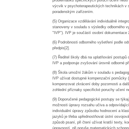
problematiku specifických poruch učení nebo
výcvik v psychoterapeutických technikách v 
poradenským zařízením.
(5)
Organizace vzdělávání individuálně integ
stanoveny v souladu s výsledky odborného vy
"IVP"). IVP je součástí osobní dokumentace 
(6)
Podrobnosti odborného vyšetření podle odst
předpis
[2]
.
(7)
Ředitel školy dbá na uplatňování postupů
IVP a podporuje zvyšování úrovně odborné př
(8)
Škola umožní žákům v souladu s pedagogic
IVP užívat dostupné kompenzační pomůcky (kal
kompenzovat zkrácení doby pozornosti a další 
zohlední příznaky specifické poruchy učení n
(9)
Doporučené pedagogické postupy se týkají
možnosti úpravy rozsahu učiva a odpovídajíc
individuální úpravy způsobu hodnocení a klasi
jazyků je třeba upřednostňovat ústní osvojován
způsob psaní, při čtení užívat kratší texty, ko
úpravností, při poruše matematických schopn