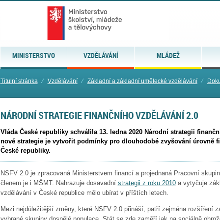
MINISTERSTVO
VZDĚLÁVÁNÍ
MLÁDEŽ
Titulní stránka
⁄
Vzdělávání
⁄
Základní a základní umělecké vzdělávání
⁄
Doku
NÁRODNÍ STRATEGIE FINANČNÍHO VZDĚLÁVÁNÍ 2.0
Vláda České republiky schválila 13. ledna 2020 Národní strategii finanč
nové strategie je vytvořit podmínky pro dlouhodobé zvyšování úrovně f
České republiky.
NSFV 2.0 je zpracovaná Ministerstvem financí a projednaná Pracovní skupino
členem je i MŠMT. Nahrazuje dosavadní
strategii z roku 2010
a vytyčuje zákl
vzdělávání v České republice mělo ubírat v příštích letech.
Mezi nejdůležitější změny, které NSFV 2.0 přináší, patří zejména rozšíření z
vybrané skupiny dospělé populace. Stát se zde zaměří jak na sociálně ohrožen