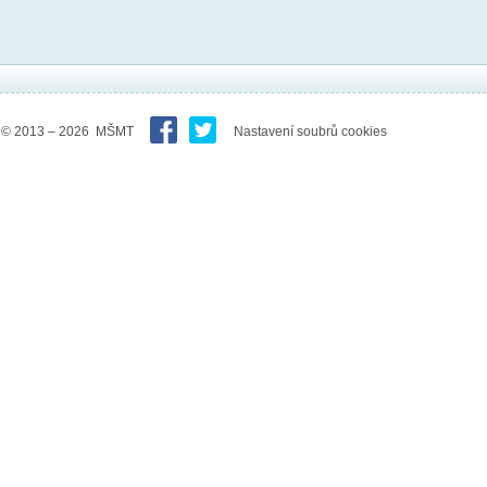
© 2013 – 2026 MŠMT
Nastavení soubrů cookies