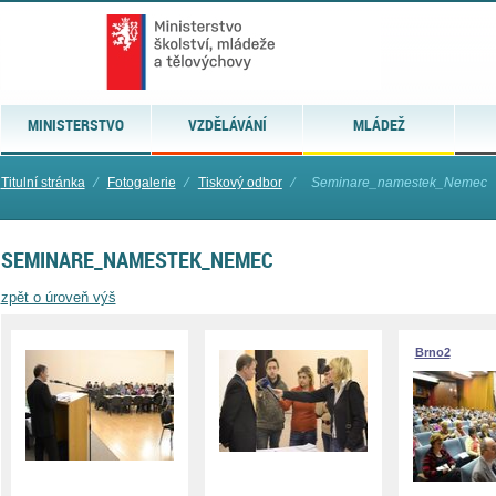
MINISTERSTVO
VZDĚLÁVÁNÍ
MLÁDEŽ
Titulní stránka
⁄
Fotogalerie
⁄
Tiskový odbor
⁄
Seminare_namestek_Nemec
SEMINARE_NAMESTEK_NEMEC
zpět o úroveň výš
Brno2