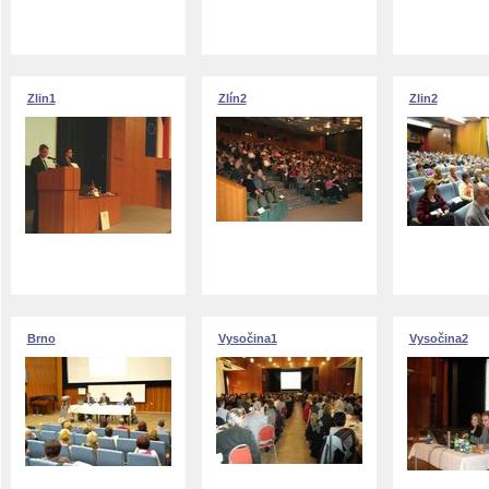
Zlin1
Zlín2
Zlin2
Brno
Vysočina1
Vysočina2